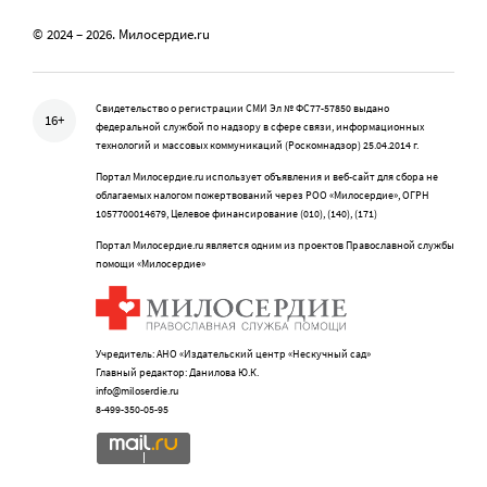
© 2024 – 2026. Милосердие.ru
Свидетельство о регистрации СМИ Эл № ФС77-57850 выдано
16+
федеральной службой по надзору в сфере связи, информационных
технологий и массовых коммуникаций (Роскомнадзор) 25.04.2014 г.
Портал Милосердие.ru использует объявления и веб-сайт для сбора не
облагаемых налогом пожертвований через РОО «Милосердие», ОГРН
1057700014679, Целевое финансирование (010), (140), (171)
Портал Милосердие.ru является одним из проектов Православной службы
помощи «Милосердие»
Учредитель: АНО «Издательский центр «Нескучный сад»
Главный редактор: Данилова Ю.К.
info@miloserdie.ru
8-499-350-05-95