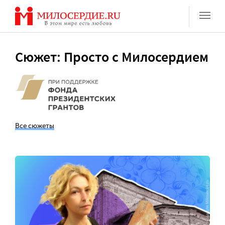
Перейти
к
содержанию
Сюжет: Просто с Милосердием
Все сюжеты