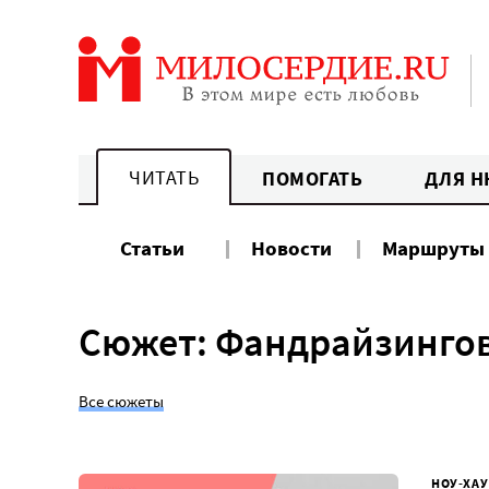
Перейти
к
содержанию
ЧИТАТЬ
ПОМОГАТЬ
ДЛЯ Н
Статьи
Новости
Маршруты
Сюжет: Фандрайзинго
Все сюжеты
НОУ-ХАУ