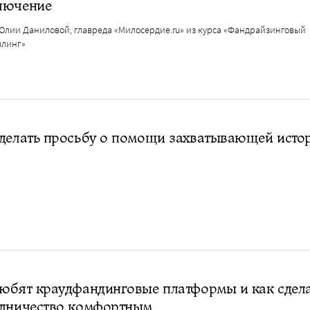
лючение
Юлии Даниловой, главреда «Милосердие.ru» из курса «Фандрайзинговый
ллинг»
делать просьбу о помощи захватывающей исто
юбят краудфандинговые платформы и как сдел
удничество комфортным