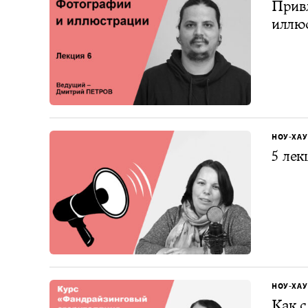
Привл
иллю
НОУ-ХАУ
5 лек
НОУ-ХАУ
Как с