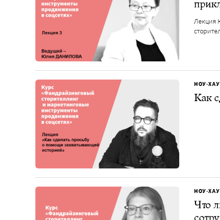
прик
Лекция 
сторите
НОУ-ХАУ
Как с
НОУ-ХАУ
Что л
сотр