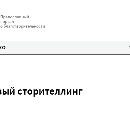
Православный
портал
о благотворительности
КО
вый сторителлинг