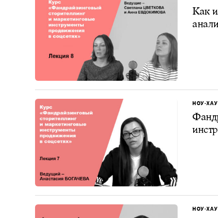
Как и
анал
НОУ-ХАУ
Фандр
инстр
НОУ-ХАУ