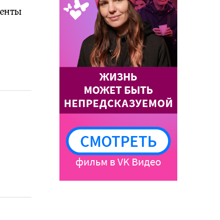
менты