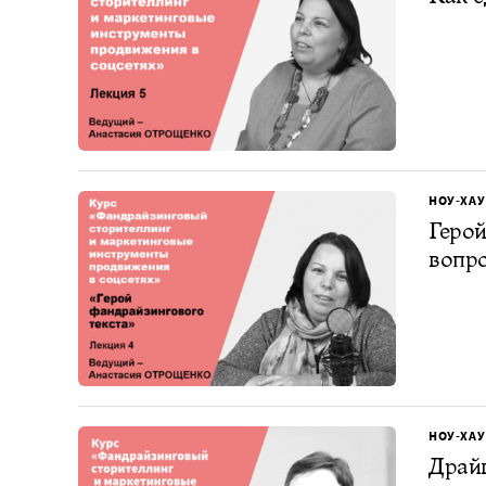
НОУ-ХАУ
Герой
вопро
НОУ-ХАУ
Драйв