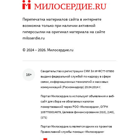
Перепечатка материалов сайта в интернете
возможна только при наличии активной
гиперссылки на оригинал материала на сайте
miloserdie.ru
© 2024 – 2026. Милосердие.ru
Свидетельство о регистрации СМИ Эл № ФС77-57850
16+
выдано федеральной службой по надзору в сфере
связи, информационных технологий и массовых
коммуникаций (Роскомнадзор) 25.04.2014 г.
Портал Милосердие.ru использует объявления и веб-
сайт для сбора не облагаемых налогом
пожертвований через РОО «Милосердие», ОГРН
1057700014679, Целевое финансирование (010), (140),
(171)
Портал Милосердие.ru является одним из проектов
Православной службы помощи «Милосердие»