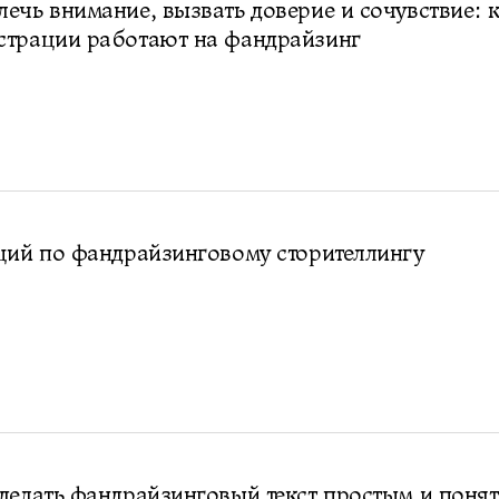
ечь внимание, вызвать доверие и сочувствие: 
страции работают на фандрайзинг
ций по фандрайзинговому сторителлингу
делать фандрайзинговый текст простым и поня