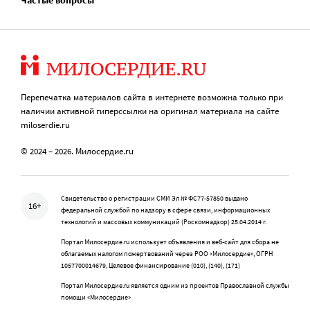
Частые вопросы
Перепечатка материалов сайта в интернете возможна только при
наличии активной гиперссылки на оригинал материала на сайте
miloserdie.ru
© 2024 – 2026. Милосердие.ru
Свидетельство о регистрации СМИ Эл № ФС77-57850 выдано
16+
федеральной службой по надзору в сфере связи, информационных
технологий и массовых коммуникаций (Роскомнадзор) 25.04.2014 г.
Портал Милосердие.ru использует объявления и веб-сайт для сбора не
облагаемых налогом пожертвований через РОО «Милосердие», ОГРН
1057700014679, Целевое финансирование (010), (140), (171)
Портал Милосердие.ru является одним из проектов Православной службы
помощи «Милосердие»