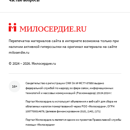
Частые вопросы
Перепечатка материалов сайта в интернете возможна только при
наличии активной гиперссылки на оригинал материала на сайте
miloserdie.ru
© 2024 – 2026. Милосердие.ru
Свидетельство о регистрации СМИ Эл № ФС77-57850 выдано
16+
федеральной службой по надзору в сфере связи, информационных
технологий и массовых коммуникаций (Роскомнадзор) 25.04.2014 г.
Портал Милосердие.ru использует объявления и веб-сайт для сбора не
облагаемых налогом пожертвований через РОО «Милосердие», ОГРН
1057700014679, Целевое финансирование (010), (140), (171)
Портал Милосердие.ru является одним из проектов Православной службы
помощи «Милосердие»