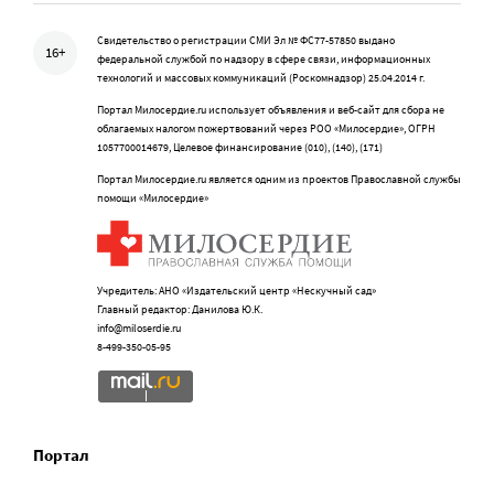
Свидетельство о регистрации СМИ Эл № ФС77-57850 выдано
16+
федеральной службой по надзору в сфере связи, информационных
технологий и массовых коммуникаций (Роскомнадзор) 25.04.2014 г.
Портал Милосердие.ru использует объявления и веб-сайт для сбора не
облагаемых налогом пожертвований через РОО «Милосердие», ОГРН
1057700014679, Целевое финансирование (010), (140), (171)
Портал Милосердие.ru является одним из проектов Православной службы
помощи «Милосердие»
Учредитель: АНО «Издательский центр «Нескучный сад»
Главный редактор: Данилова Ю.К.
info@miloserdie.ru
8-499-350-05-95
Портал