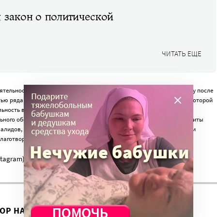
 закон о политической
ЧИТАТЬ ЕЩЕ
ятельности» для некоммерческих организаций,
был принят
в 2016 году после
ю ряда НКО. В результате в него была внесена поправка, согласно которой
ьность в области науки, культуры, искусства, здравоохранения,
льного обслуживания, социальной поддержки и защиты граждан, защиты
валидов, пропаганды здорового образа жизни, физической культуры и
благотворительная деятельность».
nstagram) запрещена в России как экстремистская.
ВОР НА ЭТУ ТЕМУ ПРОДОЛЖИЛСЯ?