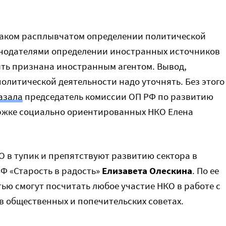
и таком расплывчатом определении политической
онодателями определении иностранных источников
ыть признана иностранным агентом. Вывод,
олитической деятельности надо уточнять. Без этого
азала
председатель комиссии ОП РФ по развитию
ержке социально ориентированных НКО Елена
О в тупик и препятствуют развитию сектора в
Ф «Старость в радость»
Елизавета Олескина
. По ее
ью смогут посчитать любое участие НКО в работе с
в общественных и попечительских советах.