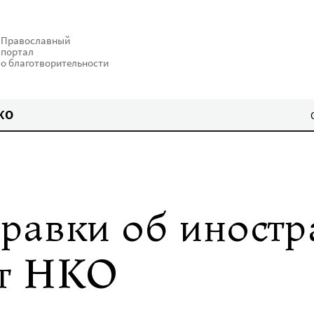
Православный
портал
о благотворительности
КО
равки об иност
ят НКО