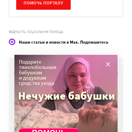
ПОМОЧЬ ПОРТАЛУ
,
БЕДНОСТЬ
СОЦИАЛЬНАЯ ПОМОЩЬ
Наши статьи и новости в Max. Подпишитесь
НОВОСТИ
Работы фотографов портала
«Милосердие.ru» представят на выставке
в Переславле-Залесском
6 авг, 16:03
МЧС предупреждает москвичей о грозе
и буре
6 авг, 15:55