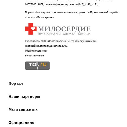
1057700014679, Целевое финансирование (010), (140), (171)
Портал Милосердие.ru является одним из проектов Православной службы
помощи «Милосердие»
Учредитель: АНО «Издательский центр «Нескучный сад»
Главный редактор: Данилова Ю.К.
info@miloserdie.ru
8-499-350-05-95
Портал
Наши партнеры
Мы в соц.сетях
Официально