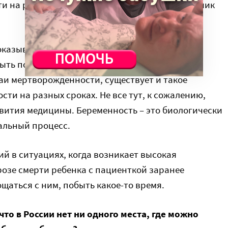
и на родах присутствует психолог или сотрудник
оказывать такую же помощь и в других тяжелых
быть пороков развития, но могут случиться
аи мертворожденности, существует и такое
сти на разных сроках. Не все тут, к сожалению,
звития медицины. Беременность – это биологически
альный процесс.
ий в ситуациях, когда возникает высокая
розе смерти ребенка с пациенткой заранее
ощаться с ним, побыть какое-то время.
то в России нет ни одного места, где можно