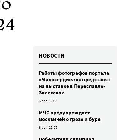
ло
24
НОВОСТИ
Работы фотографов портала
«Милосердие.ru» представят
на выставке в Переславле-
Залесском
6 авг, 16:03
МЧС предупреждает
москвичей о грозе и буре
6 авг, 15:55
Победители олимпиад