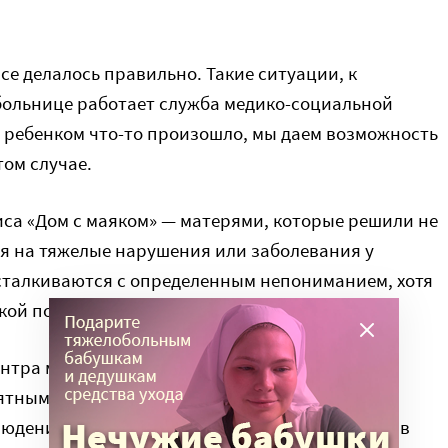
все делалось правильно. Такие ситуации, к
больнице работает служба медико-социальной
с ребенком что-то произошло, мы даем возможность
том случае.
са «Дом с маяком» — матерями, которые решили не
я на тяжелые нарушения или заболевания у
сталкиваются с определенным непониманием, хотя
кой поддержке.
ентра мы начали совместный проект для семей,
тным прогнозом. Его задача – оказать
юдения по такой беременности, и поддержать в