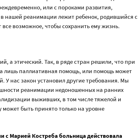
реждевременно, или с пороками развития,
с в нашей реанимации лежит ребенок, родившийся с
т все возможное, чтобы сохранить ему жизнь.
й, а этический. Так, в ряде стран решили, что при
на лишь паллиативная помощь, или помощь может
й. У нас закон установил другие требования. Мы
пешности реанимации недоношенных на ранних
алидизации выживших, в том числе тяжелой и
у может быть принято только на уровне
ии с Марией Костреба больница действовала