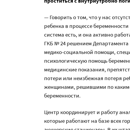
проститься с
внутриутробно
пог
— Говорить о том, что у нас отсу
ребенка в процессе беременности 
система есть, и она активно рабо
ГКБ № 24 решением Департамента 
медико-социальной помощи, специ
психологическую помощь беременн
медицинские показания, препятс
потери или неизбежная потеря реб
женщинами, решившими по каким-т
беременности.
Центр координирует и работу ана
которые работают на базе всех гор
акушерские стационары. В их шта