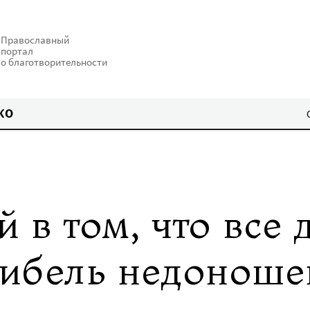
Православный
портал
о благотворительности
КО
 в том, что все 
гибель недоноше