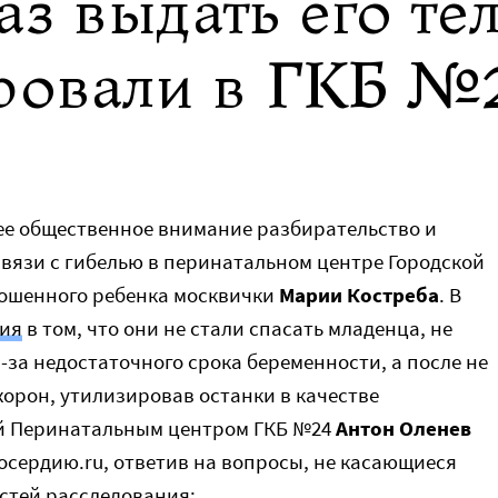
аз выдать его те
ровали в ГКБ №
ее общественное внимание разбирательство и
связи с гибелью в перинатальном центре Городской
ошенного ребенка москвички
Марии Костреба
. В
ия
в том, что они не стали спасать младенца, не
-за недостаточного срока беременности, а после не
хорон, утилизировав останки в качестве
й Перинатальным центром ГКБ №24
Антон Оленев
сердию.ru, ответив на вопросы, не касающиеся
стей расследования: