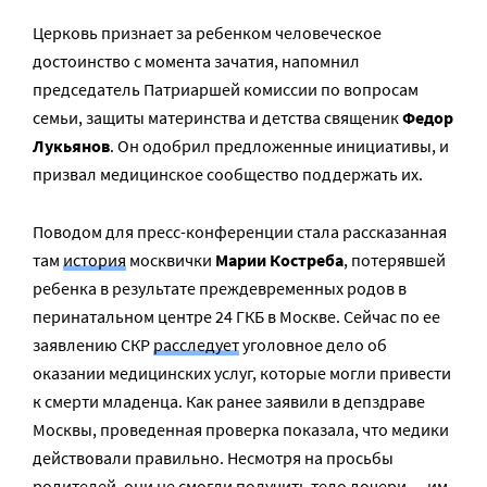
Церковь признает за ребенком человеческое
достоинство с момента зачатия, напомнил
председатель Патриаршей комиссии по вопросам
семьи, защиты материнства и детства священик
Федор
Лукьянов
. Он одобрил предложенные инициативы, и
призвал медицинское сообщество поддержать их.
Поводом для пресс-конференции стала рассказанная
там
история
москвички
Марии Костреба
, потерявшей
ребенка в результате преждевременных родов в
перинатальном центре 24 ГКБ в Москве. Сейчас по ее
заявлению СКР
расследует
уголовное дело об
оказании медицинских услуг, которые могли привести
к смерти младенца. Как ранее заявили в депздраве
Москвы, проведенная проверка показала, что медики
действовали правильно. Несмотря на просьбы
родителей, они не смогли получить тело дочери — им