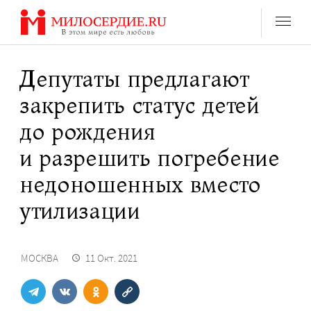
Перейти
к
содержанию
Депутаты предлагают
закрепить статус детей
до рождения
и разрешить погребение
недоношенных вместо
утилизации
МОСКВА
11 Окт. 2021