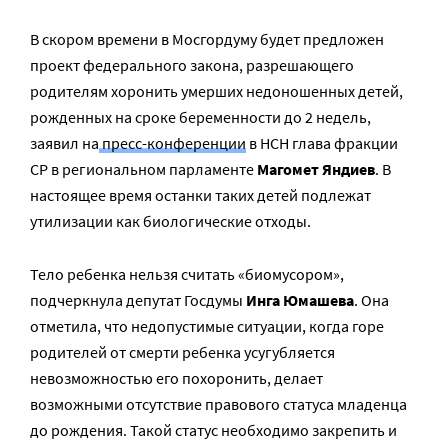
В скором времени в Мосгордуму будет предложен
проект федерального закона, разрешающего
родителям хоронить умерших недоношенных детей,
рожденных на сроке беременности до 2 недель,
заявил на
пресс-конференции
в НСН глава фракции
СР в региональном парламенте
Магомет Яндиев
. В
настоящее время останки таких детей подлежат
утилизации как биологические отходы.
Тело ребенка нельзя считать «биомусором»,
подчеркнула депутат Госдумы
Инга Юмашева
. Она
отметила, что недопустимые ситуации, когда горе
родителей от смерти ребенка усугубляется
невозможностью его похоронить, делает
возможными отсутствие правового статуса младенца
до рождения. Такой статус необходимо закрепить и