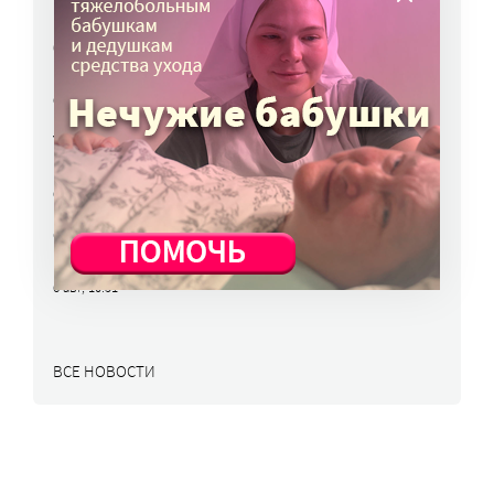
Победители олимпиад заняли большинство
бюджетных мест: в МГИМО предложили
пересмотреть правила приема
6 авг, 14:44
Улучшить питание заключенных намерен
Минюст
6 авг, 13:19
Обязать самозанятых платить пенсионные
взносы предлагают профсоюзы
6 авг, 10:51
ВСЕ НОВОСТИ