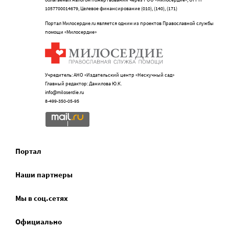
1057700014679, Целевое финансирование (010), (140), (171)
Портал Милосердие.ru является одним из проектов Православной службы
помощи «Милосердие»
Учредитель: АНО «Издательский центр «Нескучный сад»
Главный редактор: Данилова Ю.К.
info@miloserdie.ru
8-499-350-05-95
Портал
Наши партнеры
Мы в соц.сетях
Официально