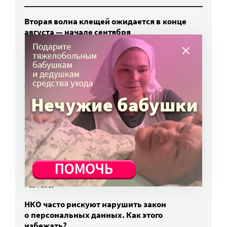
Вторая волна клещей ожидается в конце
августа — начале сентября
7 авг, 19:25
Родных, которые могут взять ребенка
из проблемной семьи, предлагают искать
с полицией
7 авг, 17:06
Родителей детей-инвалидов просят пройти
опрос о трудоустройстве
7 авг, 15:34
«Энхерту» от рака груди включили
в перечень жизненно важных препаратов
7 авг, 15:15
НКО часто рискуют нарушить закон
о персональных данных. Как этого
избежать?