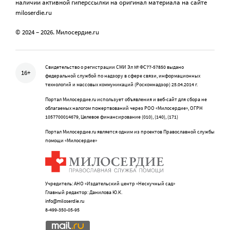
наличии активной гиперссылки на оригинал материала на сайте
miloserdie.ru
© 2024 – 2026. Милосердие.ru
Свидетельство о регистрации СМИ Эл № ФС77-57850 выдано
16+
федеральной службой по надзору в сфере связи, информационных
технологий и массовых коммуникаций (Роскомнадзор) 25.04.2014 г.
Портал Милосердие.ru использует объявления и веб-сайт для сбора не
облагаемых налогом пожертвований через РОО «Милосердие», ОГРН
1057700014679, Целевое финансирование (010), (140), (171)
Портал Милосердие.ru является одним из проектов Православной службы
помощи «Милосердие»
Учредитель: АНО «Издательский центр «Нескучный сад»
Главный редактор: Данилова Ю.К.
info@miloserdie.ru
8-499-350-05-95