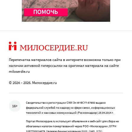
Перепечатка материалов сайта в интернете возможна только при
наличии активной гиперссылки на оригинал материала на сайте
miloserdie.ru
© 2024 – 2026. Милосердие.ru
Свидетельство о регистрации СМИ Эл № ФС77-57850 выдано
16+
федеральной службой по надзору в сфере связи, информационных
технологий и массовых коммуникаций (Роскомнадзор) 25.04.2014 г.
Портал Милосердие.ru использует объявления и веб-сайт для сбора не
облагаемых налогом пожертвований через РОО «Милосердие», ОГРН
1057700014679, Целевое финансирование (010), (140), (171)