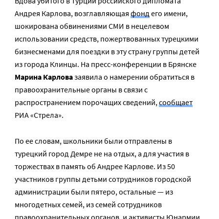
Вдова убитого в Турции российского дипломата
Андрея Карлова, возглавляющая
фонд
его имени,
шокирована обвинениями СМИ в нецелевом
использовании средств, пожертвованных турецкими
бизнесменами для поездки в эту страну группы детей
из города Клинцы. На пресс-конференции в Брянске
Марина Карлова
заявила о намерении обратиться в
правоохранительные органы в связи с
распространением порочащих сведений,
сообщает
РИА «Стрела».
По ее словам, школьники были отправлены в
турецкий город Демре не на отдых, а для участия в
торжествах в память об Андрее Карлове. Из 50
участников группы детьми сотрудников городской
администрации были пятеро, остальные — из
многодетных семей, из семей сотрудников
правоохранительных органов, и активисты Юнармии.