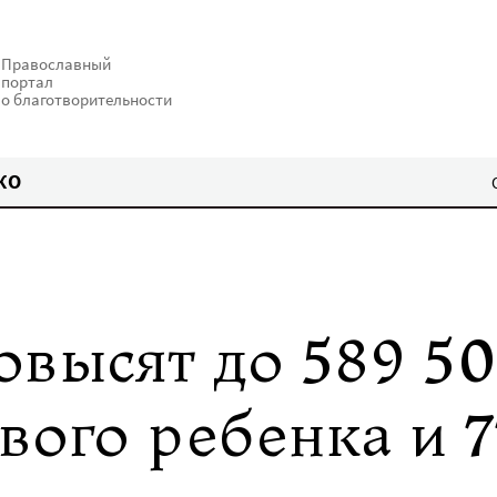
Православный
портал
о благотворительности
КО
овысят до 589 5
вого ребенка и 