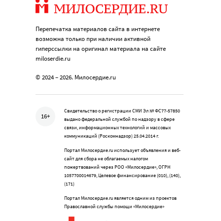
Перепечатка материалов сайта в интернете
возможна только при наличии активной
гиперссылки на оригинал материала на сайте
miloserdie.ru
© 2024 – 2026. Милосердие.ru
Свидетельство о регистрации СМИ Эл № ФС77-57850
16+
выдано федеральной службой по надзору в сфере
связи, информационных технологий и массовых
коммуникаций (Роскомнадзор) 25.04.2014 г.
Портал Милосердие.ru использует объявления и веб-
сайт для сбора не облагаемых налогом
пожертвований через РОО «Милосердие», ОГРН
1057700014679, Целевое финансирование (010), (140),
(171)
Портал Милосердие.ru является одним из проектов
Православной службы помощи «Милосердие»