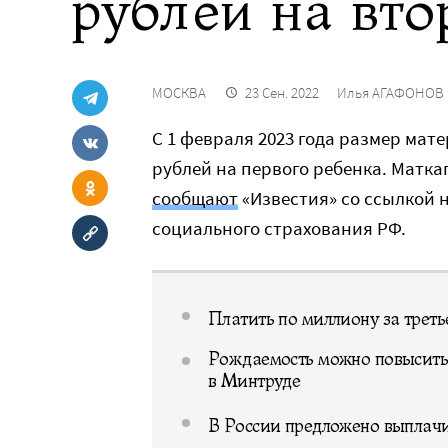
рублей на вто
МОСКВА
23 Сен. 2022
Илья АГАФОНОВ
С 1 февраля 2023 года размер мат
рублей на первого ребенка. Маткап
сообщают
«Известия» со ссылкой 
социального страхования РФ.
Платить по миллиону за трет
Рождаемость можно повысить 
в Минтруде
В России предложено выплачи