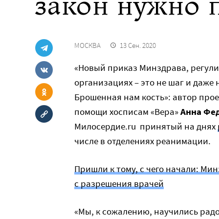
закон нужно 
МОСКВА
13 Сен. 2020
«Новый приказ Минздрава, регул
организациях – это не шаг и даже
Брошенная нам кость»: автор про
помощи хосписам «Вера»
Анна Фе
Милосердие.ru принятый на днях
числе в отделениях реанимации.
Пришли к тому, с чего начали: М
с разрешения врачей
«Мы, к сожалению, научились рад