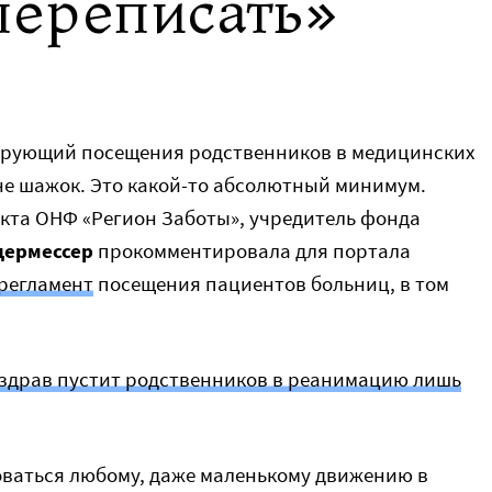
переписать»
ирующий посещения родственников в медицинских
 не шажок. Это какой-то абсолютный минимум.
екта ОНФ «Регион Заботы», учредитель фонда
дермессер
прокомментировала для портала
регламент
посещения пациентов больниц, в том
инздрав пустит родственников в реанимацию лишь
оваться любому, даже маленькому движению в