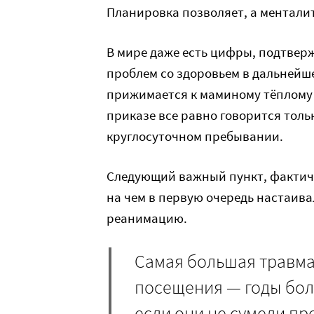
Планировка позволяет, а ментали
В мире даже есть цифры, подтве
проблем со здоровьем в дальнейше
прижимается к маминому тёплому л
приказе все равно говорится толь
круглосуточном пребывании.
Следующий важный пункт, фактиче
на чем в первую очередь настаива
реанимацию.
Самая большая травма,
посещения — годы боли
если они не сумели пр