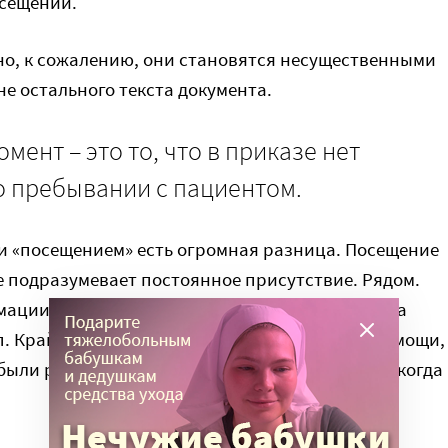
осещений.
 но, к сожалению, они становятся несущественными
не остального текста документа.
ент – это то, что в приказе нет
 пребывании с пациентом.
и «посещением» есть огромная разница. Посещение
е подразумевает постоянное присутствие. Рядом.
мации о времени посещений. Нет обязательства
п. Крайне важно (не только в паллиативной помощи,
ли разрешены 24\7, а не по часам, с 14 до 16, когда