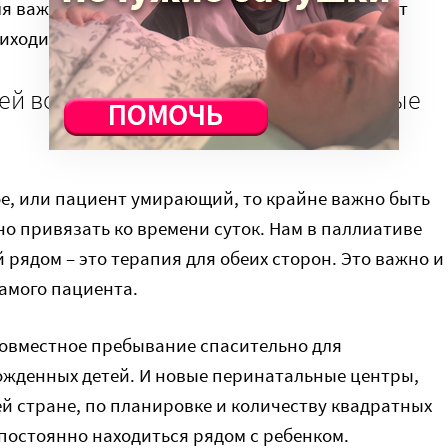
я важна, потому что несчастье с близким может
риходит только в будни в рабочее время.
тей вообще приходится на рассветные
ое, или пациент умирающий, то крайне важно быть
о привязать ко времени суток. Нам в паллиативе
 рядом – это терапия для обеих сторон. Это важно и
самого пациента.
 совместное пребывание спасительно для
жденных детей. И новые перинатальные центры,
й стране, по планировке и количеству квадратных
постоянно находиться рядом с ребенком.