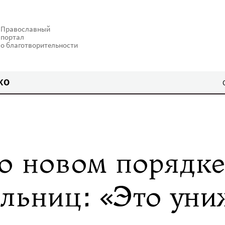
Православный
портал
о благотворительности
КО
о новом порядк
льниц: «Это уни