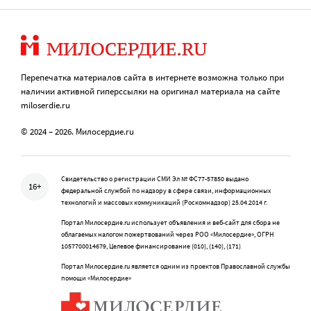
Перепечатка материалов сайта в интернете возможна только при
наличии активной гиперссылки на оригинал материала на сайте
miloserdie.ru
© 2024 – 2026. Милосердие.ru
Свидетельство о регистрации СМИ Эл № ФС77-57850 выдано
16+
федеральной службой по надзору в сфере связи, информационных
технологий и массовых коммуникаций (Роскомнадзор) 25.04.2014 г.
Портал Милосердие.ru использует объявления и веб-сайт для сбора не
облагаемых налогом пожертвований через РОО «Милосердие», ОГРН
1057700014679, Целевое финансирование (010), (140), (171)
Портал Милосердие.ru является одним из проектов Православной службы
помощи «Милосердие»