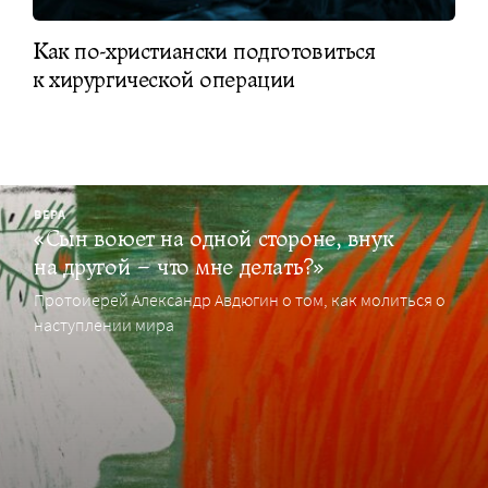
Как по-христиански подготовиться
к хирургической операции
ВЕРА
«Сын воюет на одной стороне, внук
на другой – что мне делать?»
Протоиерей Александр Авдюгин о том, как молиться о
наступлении мира