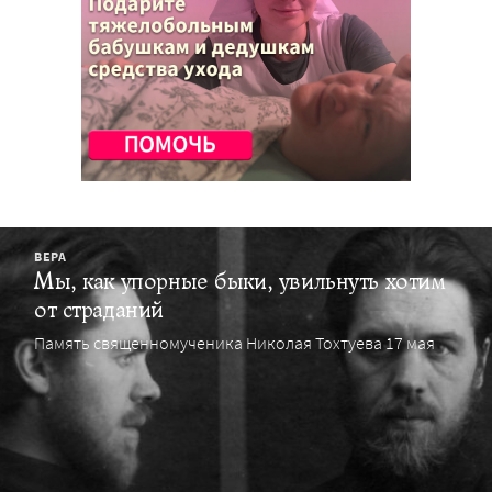
ВЕРА
Мы, как упор­ные бы­ки, увиль­нуть хо­тим
от стра­да­ний
Память священномученика Николая Тохтуева 17 мая