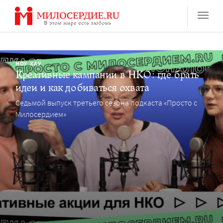
Перейти
к
содержанию
НОУ-ХАУ
Креативные кампании в НКО: где брать
идеи и как добиваться охвата
Седьмой выпуск третьего сезона подкаста «Просто с
Милосердием»