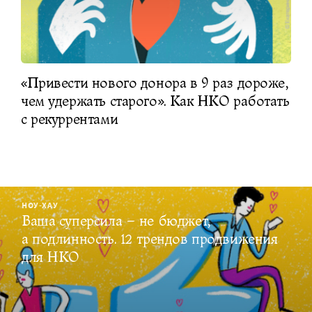
«Привести нового донора в 9 раз дороже,
чем удержать старого». Как НКО работать
с рекуррентами
НОУ-ХАУ
Ваша суперсила – не бюджет,
а подлинность. 12 трендов продвижения
для НКО