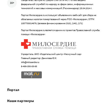
Свидетельство о регистрации СМИ Эл № ФС77-57850 выдано
16+
федеральной службой по надзору в сфере связи, информационных
технологий и массовых коммуникаций (Роскомнадзор) 25.04.2014 г.
Портал Милосердие.ru использует объявления и веб-сайт для сбора не
облагаемых налогом пожертвований через РОО «Милосердие», ОГРН
1057700014679, Целевое финансирование (010), (140), (171)
Портал Милосердие.ru является одним из проектов Православной службы
помощи «Милосердие»
Учредитель: АНО «Издательский центр «Нескучный сад»
Главный редактор: Данилова Ю.К.
info@miloserdie.ru
8-499-350-05-95
Портал
Наши партнеры