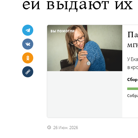
ей выдают их
ВЫ ПОМОГЛИ
Па
мг
У Ек
в кр
Сбор
Собр
26 Июн. 2026