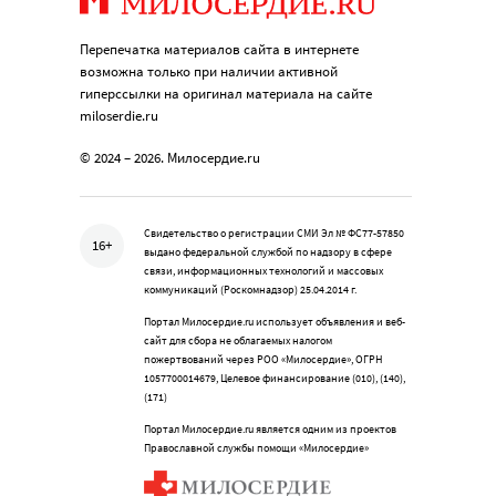
Перепечатка материалов сайта в интернете
возможна только при наличии активной
гиперссылки на оригинал материала на сайте
miloserdie.ru
© 2024 – 2026. Милосердие.ru
Свидетельство о регистрации СМИ Эл № ФС77-57850
16+
выдано федеральной службой по надзору в сфере
связи, информационных технологий и массовых
коммуникаций (Роскомнадзор) 25.04.2014 г.
Портал Милосердие.ru использует объявления и веб-
сайт для сбора не облагаемых налогом
пожертвований через РОО «Милосердие», ОГРН
1057700014679, Целевое финансирование (010), (140),
(171)
Портал Милосердие.ru является одним из проектов
Православной службы помощи «Милосердие»