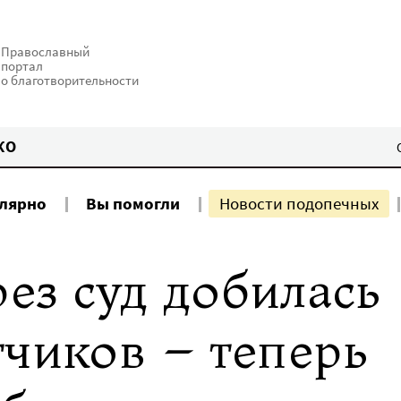
Православный
портал
о благотворительности
КО
улярно
Вы помогли
Новости подопечных
ез суд добилась
тчиков – теперь