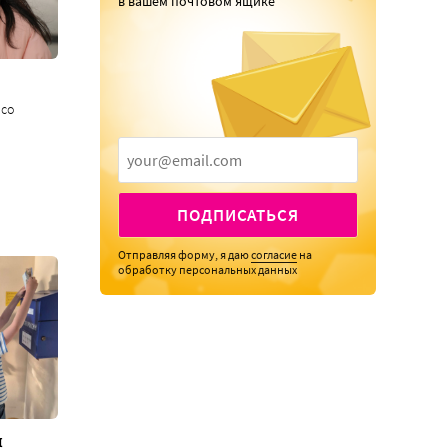
в вашем почтовом ящике
 со
ПОДПИСАТЬСЯ
Отправляя форму, я даю
согласие
на
обработку персональных данных
я