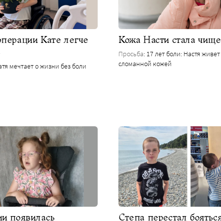
операции Кате легче
Кожа Насти стала чище
ь
Просьба
: 17 лет боли: Настя живет
сломанной кожей
Катя мечтает о жизни без боли
ии появилась
Степа перестал боятьс