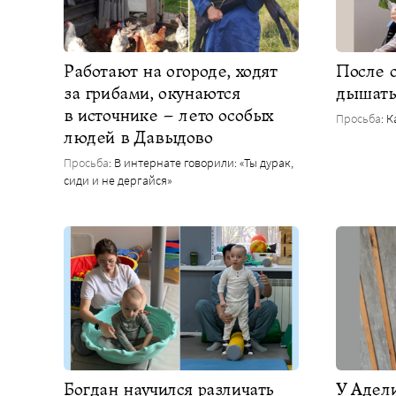
Работают на огороде, ходят
После 
за грибами, окунаются
дышат
в источнике – лето особых
Просьба
: 
людей в Давыдово
Просьба
: В интернате говорили: «Ты дурак,
сиди и не дергайся»
Богдан научился различать
У Адел