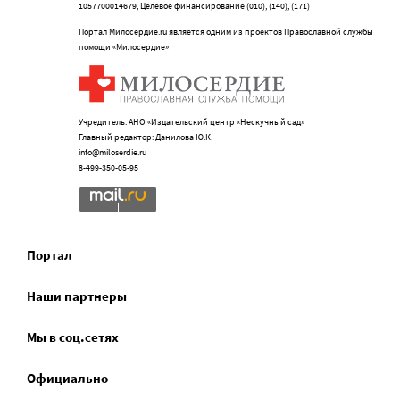
1057700014679, Целевое финансирование (010), (140), (171)
Портал Милосердие.ru является одним из проектов Православной службы
помощи «Милосердие»
Учредитель: АНО «Издательский центр «Нескучный сад»
Главный редактор: Данилова Ю.К.
info@miloserdie.ru
8-499-350-05-95
Портал
Наши партнеры
Мы в соц.сетях
Официально