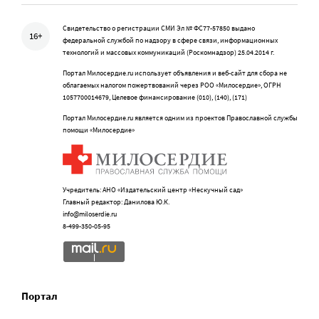
Свидетельство о регистрации СМИ Эл № ФС77-57850 выдано
16+
федеральной службой по надзору в сфере связи, информационных
технологий и массовых коммуникаций (Роскомнадзор) 25.04.2014 г.
Портал Милосердие.ru использует объявления и веб-сайт для сбора не
облагаемых налогом пожертвований через РОО «Милосердие», ОГРН
1057700014679, Целевое финансирование (010), (140), (171)
Портал Милосердие.ru является одним из проектов Православной службы
помощи «Милосердие»
Учредитель: АНО «Издательский центр «Нескучный сад»
Главный редактор: Данилова Ю.К.
info@miloserdie.ru
8-499-350-05-95
Портал