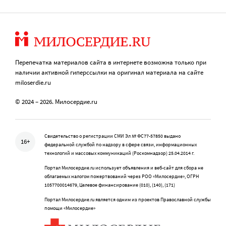
Перепечатка материалов сайта в интернете возможна только при
наличии активной гиперссылки на оригинал материала на сайте
miloserdie.ru
© 2024 – 2026. Милосердие.ru
Свидетельство о регистрации СМИ Эл № ФС77-57850 выдано
16+
федеральной службой по надзору в сфере связи, информационных
технологий и массовых коммуникаций (Роскомнадзор) 25.04.2014 г.
Портал Милосердие.ru использует объявления и веб-сайт для сбора не
облагаемых налогом пожертвований через РОО «Милосердие», ОГРН
1057700014679, Целевое финансирование (010), (140), (171)
Портал Милосердие.ru является одним из проектов Православной службы
помощи «Милосердие»