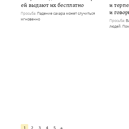
ей выдают их бесплатно
и терп
и говор
Просьба
: Падение сахара может случиться
мгновенно
Просьба
: 
людей. По
1
2
3
4
5
→