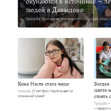
окунаются в источнике – л
людей в Давыдово
Просьба: В интернате говорили: «Ты дурак, сиди и
Кожа Насти стала чище
Богдан 
цвета и
Просьба
: 17 лет боли: Настя живет со
стоять 
сломанной кожей
Просьба
: 
– говорит 