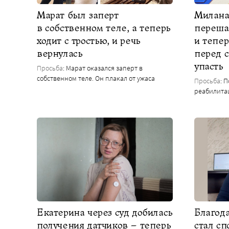
Марат был заперт
Милана
в собственном теле, а теперь
переша
ходит с тростью, и речь
и тепер
вернулась
перед с
упасть
Просьба
: Марат оказался заперт в
собственном теле. Он плакал от ужаса
Просьба
: 
реабилита
Екатерина через суд добилась
Благод
получения датчиков – теперь
стал с