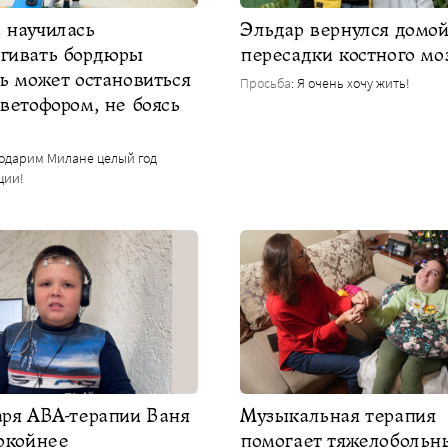
 научилась
Эльдар вернулся домой
гивать бордюры
пересадки костного мо
ь может остановиться
Просьба
: Я очень хочу жить!
ветофором, не боясь
Подарим Милане целый год
ции!
аря АВА-терапии Ваня
Музыкальная терапия
покойнее
помогает тяжелоболь