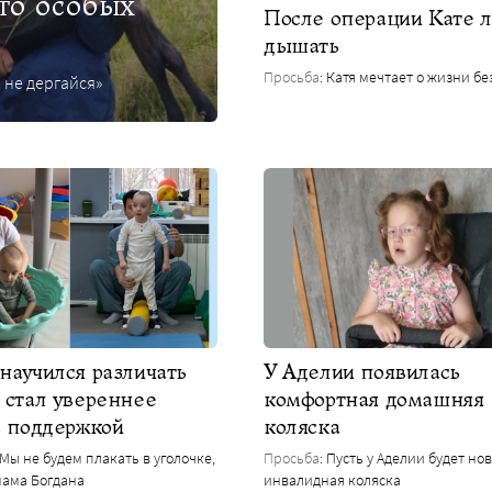
ето особых
После операции Кате л
дышать
Просьба
: Катя мечтает о жизни бе
 не дергайся»
научился различать
У Аделии появилась
 стал увереннее
комфортная домашняя
с поддержкой
коляска
– Мы не будем плакать в уголочке,
Просьба
: Пусть у Аделии будет но
мама Богдана
инвалидная коляска