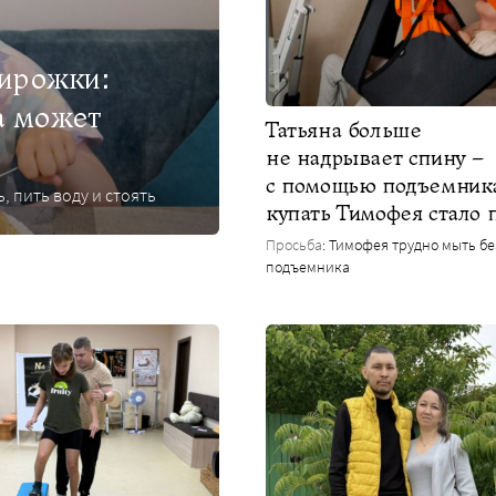
пирожки:
а может
Татьяна больше
не надрывает спину –
с помощью подъемник
, пить воду и стоять
купать Тимофея стало 
Просьба
: Тимофея трудно мыть бе
подъемника