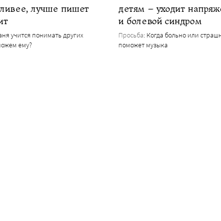
еливее, лучше пишет
детям – уходит напря
ит
и болевой синдром
Ваня учится понимать других
Просьба
: Когда больно или страш
можем ему?
поможет музыка