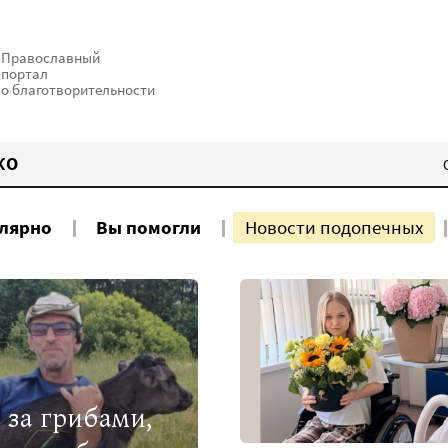
Православный
портал
о благотворительности
КО
улярно
Вы помогли
Новости подопечных
 за грибами,