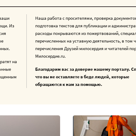
 ваши
Наша работа с просителями, проверка документо
ощи. Из
подготовка текстов для публикации и администр
сия
расходы покрываются из пожертвований, специа
ые
перечисленных на уставную деятельность, в том 
нных.
перечисления Друзей милосердия и читателей по
Милосердие.ru.
ратят на
анные
Благодарим вас за доверие нашему порталу. С
мещенным
что вы не оставляете в беде людей, которые
обращаются к нам за помощью.