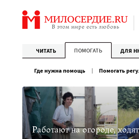
Перейти
к
содержанию
ПОМОГАТЬ
ЧИТАТЬ
ДЛЯ Н
Где нужна помощь
Помогать рег
Работают на огороде, ходят