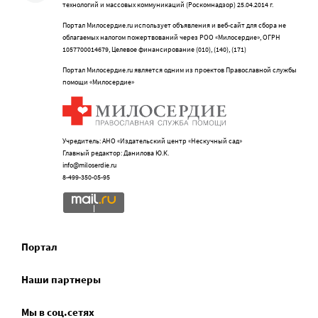
технологий и массовых коммуникаций (Роскомнадзор) 25.04.2014 г.
Портал Милосердие.ru использует объявления и веб-сайт для сбора не
облагаемых налогом пожертвований через РОО «Милосердие», ОГРН
1057700014679, Целевое финансирование (010), (140), (171)
Портал Милосердие.ru является одним из проектов Православной службы
помощи «Милосердие»
Учредитель: АНО «Издательский центр «Нескучный сад»
Главный редактор: Данилова Ю.К.
info@miloserdie.ru
8-499-350-05-95
Портал
Наши партнеры
Мы в соц.сетях