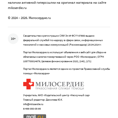
наличии активной гиперссылки на оригинал материала на сайте
miloserdie.ru
© 2024 – 2026. Милосердие.ru
Свидетельство о регистрации СМИ Эл № ФС77-57850 выдано
16+
федеральной службой по надзору в сфере связи, информационных
технологий и массовых коммуникаций (Роскомнадзор) 25.04.2014 г.
Портал Милосердие.ru использует объявления и веб-сайт для сбора не
облагаемых налогом пожертвований через РОО «Милосердие», ОГРН
1057700014679, Целевое финансирование (010), (140), (171)
Портал Милосердие.ru является одним из проектов Православной службы
помощи «Милосердие»
Учредитель: АНО «Издательский центр «Нескучный сад»
Главный редактор: Данилова Ю.К.
info@miloserdie.ru
8-499-350-05-95