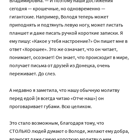
Владимировна. — И поэтому наши достижения
сегодня — крошечные, но одновременно —
гигантские. Например, Володя теперь может
приподнять и подтянуть левую ногу, может листать
планшет и даже писать ручкой короткие записки. Я
ему пишу: «Какое у тебя настроение?» Он пишет мне в
ответ «Хорошее». Это же означает, что он читает,
понимает, осознает! Он знает, что происходит в мире,
получает письма от друзей из Донецка, очень
переживает. До слез.
А недавно я заметила, что нашу обычную молитву
перед едой (я всегда читаю «Отче наш») он
проговаривает губами. Всю целиком.
Это стало возможным, благодаря тому, что
СТОЛЬКО людей думают о Володе, желают ему добра,
возносят даже самую короткую молитву о нем,