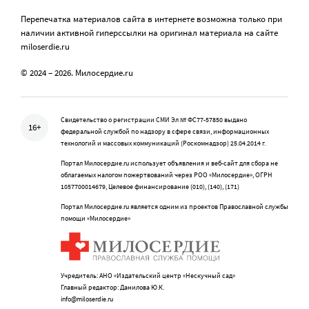
Перепечатка материалов сайта в интернете возможна только при
наличии активной гиперссылки на оригинал материала на сайте
miloserdie.ru
© 2024 – 2026. Милосердие.ru
Свидетельство о регистрации СМИ Эл № ФС77-57850 выдано
16+
федеральной службой по надзору в сфере связи, информационных
технологий и массовых коммуникаций (Роскомнадзор) 25.04.2014 г.
Портал Милосердие.ru использует объявления и веб-сайт для сбора не
облагаемых налогом пожертвований через РОО «Милосердие», ОГРН
1057700014679, Целевое финансирование (010), (140), (171)
Портал Милосердие.ru является одним из проектов Православной службы
помощи «Милосердие»
Учредитель: АНО «Издательский центр «Нескучный сад»
Главный редактор: Данилова Ю.К.
info@miloserdie.ru