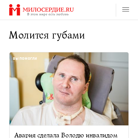
Перейти
к
содержанию
Молится губами
ВЫ ПОМОГЛИ
Авария сделала Володю инвалидом