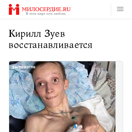
Перейти
к
содержанию
Кирилл Зуев
восстанавливается
ВЫ ПОМОГЛИ