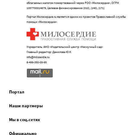
облагаемых налогом пожертвований через РОО «Милосердие», ОГРН
1057700014679, Целевое финансирование (010), (140), (171)
Портал Милосердие.ru является одним из проектов Православной службы
помощи «Милосердие»
Учредитель: АНО «Издательский центр «Нескучный сад»
Главный редактор: Данилова Ю.К.
info@miloserdie.ru
8-499-350-05-95
Портал
Наши партнеры
Мы в соц.сетях
Официально