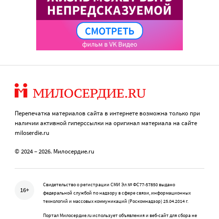
Перепечатка материалов сайта в интернете возможна только при
наличии активной гиперссылки на оригинал материала на сайте
miloserdie.ru
© 2024 – 2026. Милосердие.ru
Свидетельство о регистрации СМИ Эл № ФС77-57850 выдано
16+
федеральной службой по надзору в сфере связи, информационных
технологий и массовых коммуникаций (Роскомнадзор) 25.04.2014 г.
Портал Милосердие.ru использует объявления и веб-сайт для сбора не