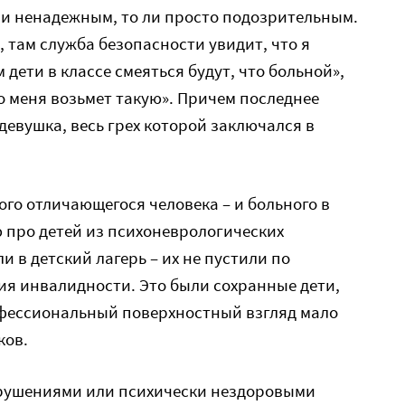
ли ненадежным, то ли просто подозрительным.
, там служба безопасности увидит, что я
м дети в классе смеяться будут, что больной»,
то меня возьмет такую». Причем последнее
евушка, весь грех которой заключался в
го отличающегося человека – и больного в
 про детей из психоневрологических
и в детский лагерь – их не пустили по
я инвалидности. Это были сохранные дети,
фессиональный поверхностный взгляд мало
ков.
нарушениями или психически нездоровыми