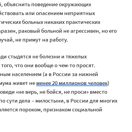
й, объяснить поведение окружающих
йствовать или опасением неприятных
гических больных никаких практических
аразен, раковый больной не агрессивен, но его
лучай, не примут на работу.
юди стыдятся не болезни и тяжелых
 того, что они вообще о чем-то просят.
дным населением (а в России за нижней
мума живет не
менее 20 миллионов человек
)
веди «не верь, не бойся, не проси» вместо
по сути дела – милостыни, в России для многих
авляется пороком, признаком социальной