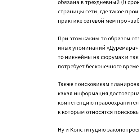
обязана в трехдневный (!) сро
страницы сети, где такое прои
практике сетевой мем про «заб
При этом каким-то образом от
иных упоминаний «Дуремара» ка
то никнеймы на форумах и так 
потребует бесконечного време
Также поисковикам планирова
какая информация достоверна, 
компетенцию правоохранителей
к которым относятся поисков
Ну и Конституцию законопроек