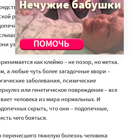
 средств на новую специализированную
ской республики. Тогда у нас еще были
допечными, и я спросил у мамы – а помогают
слышать похвалу дружной кавказской семье.
 они узнали, что мы болеем, все отвернулись».
ринимается как клеймо – не позор, но метка.
вм, а любые чуть более загадочные хвори –
огические заболевания, психические
еркулез или генетическое повреждение – все
ивает человека из мира нормальных. И
допечных скрыть, что они – подопечные,
есть чего бояться.
то перенесшего тяжелую болезнь человека