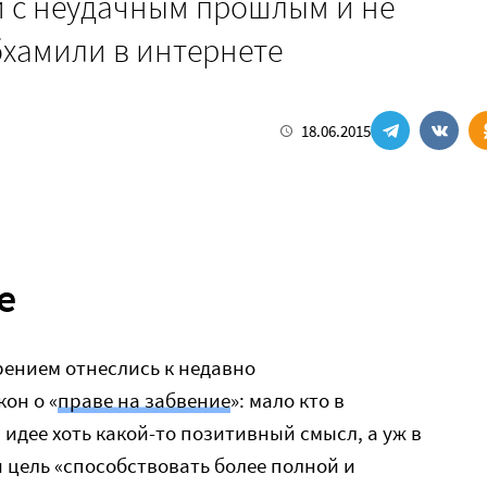
и с неудачным прошлым и не
хамили в интернете
18.06.2015
е
рением отнеслись к недавно
кон о «
праве на забвение
»: мало кто в
идее хоть какой-то позитивный смысл, а уж в
цель «способствовать более полной и