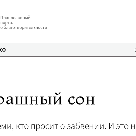
Православный
портал
о благотворительности
КО
трашный сон
ми, кто просит о забвении. И это н