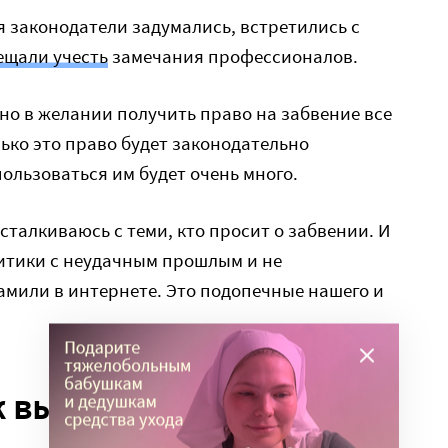
я законодатели задумались, встретились с
ещали учесть
замечания профессионалов.
но в желании получить право на забвение все
олько это право будет законодательно
льзоваться им будет очень много.
 сталкиваюсь с теми, кто просит о забвении. И
литики с неудачным прошлым и не
амили в интернете. Это подопечные нашего и
ж выходить…»