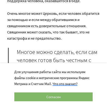
поддержка человека, оказавшегося в беде.
Очень многое может Церковь, если человек обратится
за помощью и если между обратившимся и
священником есть доверительные отношения.
Священник может сказать, что так бывает, это не
катастрофа и не предательство.
Многое можно сделать, если сам
человек готов быть честным с
собой. Но не каждому это под
Для улучшения работы сайта мы используем
силу. Бог может спасти человека,
файлы cookie и метрические программы Яндекс
а не наши фантазии о себе,
Метрика и Счетчик Mail.
Что это значит?
порожденные страхами.
Согласен
Поддержать важно сочувствием и молитвой. Главное –