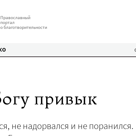
Православный
портал
о благотворительности
КО
Богу привык
ся, не надорвался и не поранился.