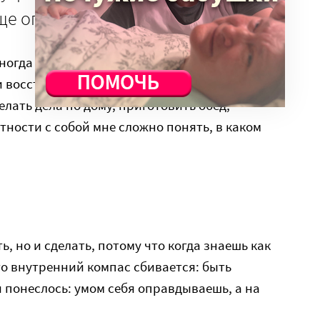
ще опора в принятии решений.
ногда действительно нет сил, нужно
и восстановится, а иногда нужно себя немного
елать дела по дому, приготовить обед,
стности с собой мне сложно понять, в каком
ь, но и сделать, потому что когда знаешь как
то внутренний компас сбивается: быть
 понеслось: умом себя оправдываешь, а на