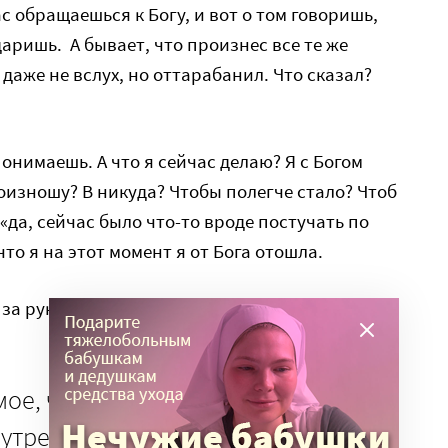
с обращаешься к Богу, и вот о том говоришь,
даришь. А бывает, что произнес все те же
даже не вслух, но оттарабанил. Что сказал?
онимаешь. А что я сейчас делаю? Я с Богом
изношу? В никуда? Чтобы полегче стало? Чтоб
«да, сейчас было что-то вроде постучать по
то я на этот момент я от Бога отошла.
 за руку в такие моменты, то и наступает
мое, часто упоминаемое трезвение,
нутренняя честность. Для меня,