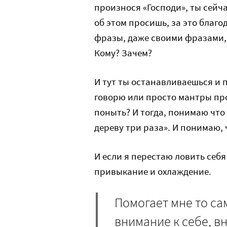
произнося «Господи», ты сейча
об этом просишь, за это благо
фразы, даже своими фразами, 
Кому? Зачем?
И тут ты останавливаешься и п
говорю или просто мантры про
поныть? И тогда, понимаю что 
дереву три раза». И понимаю, ч
И если я перестаю ловить себя
привыкание и охлаждение.
Помогает мне то са
внимание к себе, в