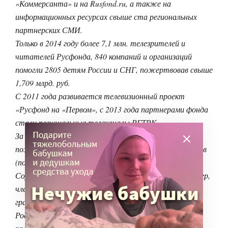
«Коммерсанта» и на Rusfond.ru, а также на
информационных ресурсах свыше ста региональных
партнерских СМИ.
Только в 2014 году более 7,1 млн. телезрителей и
читателей Русфонда, 840 компаний и организаций
помогли 2805 детям России и СНГ, пожертвовав свыше
1,709 млрд. руб.
С 2011 года развивается телевизионный проект
«Русфонд на «Первом», с 2013 года партнерами фонда
стали региональные телеканалы ВГТРК.
За 18 с половиной лет частные лица и компании
пожертвовали в Русфонд свыше 191,07 млн. долларов
(по состоянию на 21.05.2015).
Соучредитель и Президент Русфонда — Лев Амбиндер,
член Совета при Президенте РФ по развитию
гражданского общества и правам человека.
Российский фонд помощи – лауреат национальной