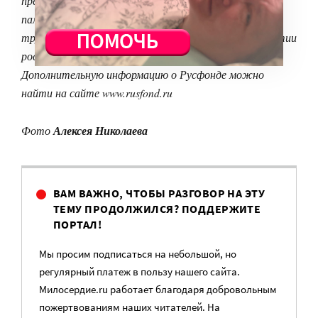
премии «Серебряный лучник» за 2000 год. Награжден
памятным знаком «Милосердие» №1 Министерства
труда и социального развития РФ за заслуги в развитии
российской благотворительности.
Дополнительную информацию о Русфонде можно
найти на сайте www.rusfond.ru
Фото
Алексея Николаева
ВАМ ВАЖНО, ЧТОБЫ РАЗГОВОР НА ЭТУ
ТЕМУ ПРОДОЛЖИЛСЯ? ПОДДЕРЖИТЕ
ПОРТАЛ!
Мы просим подписаться на небольшой, но
регулярный платеж в пользу нашего сайта.
Милосердие.ru работает благодаря добровольным
пожертвованиям наших читателей. На