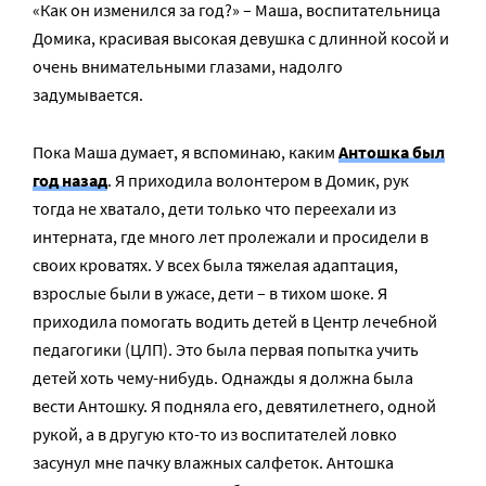
«Как он изменился за год?» – Маша, воспитательница
Домика, красивая высокая девушка с длинной косой и
очень внимательными глазами, надолго
задумывается.
Пока Маша думает, я вспоминаю, каким
Антошка был
год назад
. Я приходила волонтером в Домик, рук
тогда не хватало, дети только что переехали из
интерната, где много лет пролежали и просидели в
своих кроватях. У всех была тяжелая адаптация,
взрослые были в ужасе, дети – в тихом шоке. Я
приходила помогать водить детей в Центр лечебной
педагогики (ЦЛП). Это была первая попытка учить
детей хоть чему-нибудь. Однажды я должна была
вести Антошку. Я подняла его, девятилетнего, одной
рукой, а в другую кто-то из воспитателей ловко
засунул мне пачку влажных салфеток. Антошка