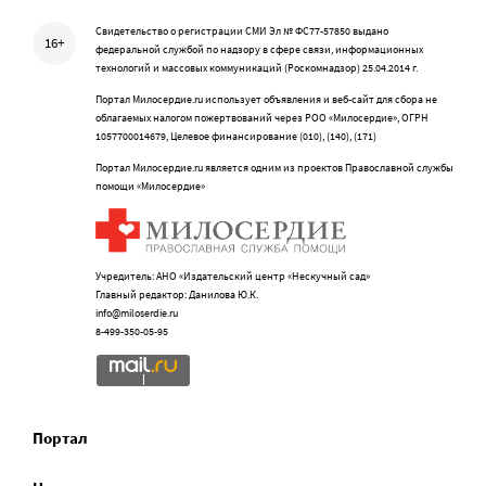
Свидетельство о регистрации СМИ Эл № ФС77-57850 выдано
16+
федеральной службой по надзору в сфере связи, информационных
технологий и массовых коммуникаций (Роскомнадзор) 25.04.2014 г.
Портал Милосердие.ru использует объявления и веб-сайт для сбора не
облагаемых налогом пожертвований через РОО «Милосердие», ОГРН
1057700014679, Целевое финансирование (010), (140), (171)
Портал Милосердие.ru является одним из проектов Православной службы
помощи «Милосердие»
Учредитель: АНО «Издательский центр «Нескучный сад»
Главный редактор: Данилова Ю.К.
info@miloserdie.ru
8-499-350-05-95
Портал