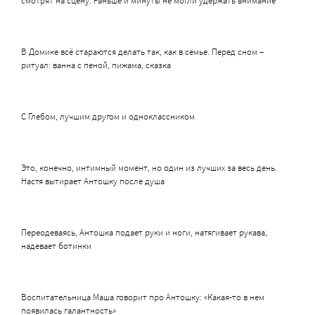
смотрят на сцену. Раньше и минуты не могли удержать внимание
В Домике всё стараются делать так, как в семье. Перед сном –
ритуал: ванна с пеной, пижама, сказка
С Глебом, лучшим другом и одноклассником
Это, конечно, интимный момент, но один из лучших за весь день.
Настя вытирает Антошку после душа
Переодеваясь, Антошка подает руки и ноги, натягивает рукава,
надевает ботинки
Воспитательница Маша говорит про Антошку: «Какая-то в нем
появилась галантность»