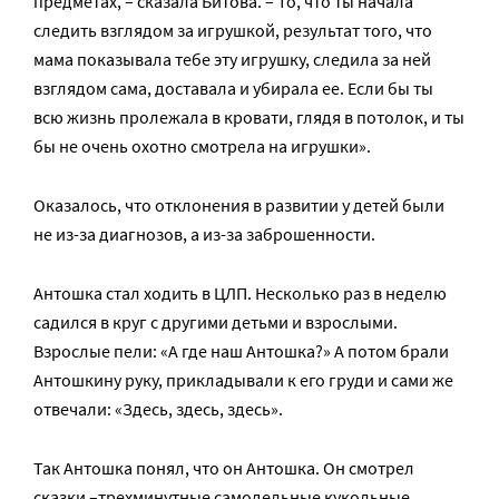
предметах, – сказала Битова. – То, что ты начала
следить взглядом за игрушкой, результат того, что
мама показывала тебе эту игрушку, следила за ней
взглядом сама, доставала и убирала ее. Если бы ты
всю жизнь пролежала в кровати, глядя в потолок, и ты
бы не очень охотно смотрела на игрушки».
Оказалось, что отклонения в развитии у детей были
не из-за диагнозов, а из-за заброшенности.
Антошка стал ходить в ЦЛП. Несколько раз в неделю
садился в круг с другими детьми и взрослыми.
Взрослые пели: «А где наш Антошка?» А потом брали
Антошкину руку, прикладывали к его груди и сами же
отвечали: «Здесь, здесь, здесь».
Так Антошка понял, что он Антошка. Он смотрел
сказки –трехминутные самодельные кукольные