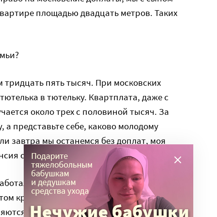
квартире площадью двадцать метров. Таких
емьи?
м тридцать пять тысяч. При московских
 тютелька в тютельку. Квартплата, даже с
учается около трех с половиной тысяч. За
, а представьте себе, каково молодому
ли завтра мы останемся без доплат, моя
нсия сына – семь.
 работала и жила своей жизнью – это гораздо
том круге. Тем более, что при зарплате менее
няются московские надбавки для пенсионеров.