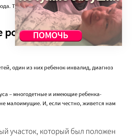
да. Так что выйти на работу я не могу».
е роскошь
етей, один из них ребенок-инвалид, диагноз
туса – многодетные и имеющие ребенка-
не малоимущие. И, если честно, живется нам
ый участок, который был положен