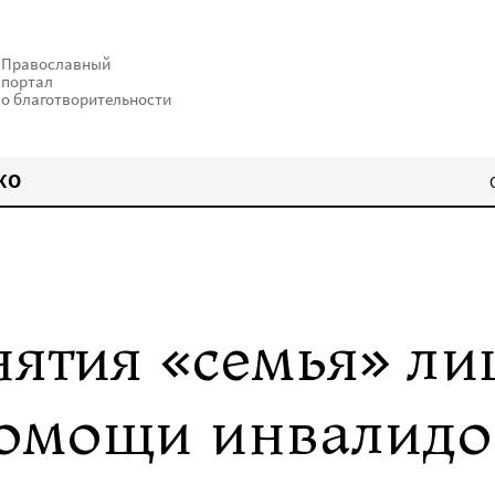
Православный
портал
о благотворительности
КО
нятия «семья» ли
помощи инвалидо