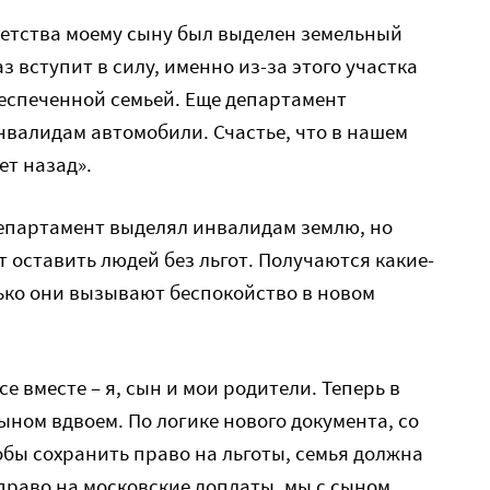
 детства моему сыну был выделен земельный
 вступит в силу, именно из-за этого участка
еспеченной семьей. Еще департамент
валидам автомобили. Счастье, что в нашем
ет назад».
 департамент выделял инвалидам землю, но
 оставить людей без льгот. Получаются какие-
лько они вызывают беспокойство в новом
е вместе – я, сын и мои родители. Теперь в
ыном вдвоем. По логике нового документа, со
обы сохранить право на льготы, семья должна
право на московские доплаты, мы с сыном