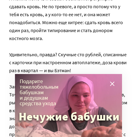
сдавать кровь. Не по тревоге, а просто потому что у
тебя есть кровь, а у кого-то ее нет, и она может
понадобиться. Можно еще хитрее: сдать кровь всего
один раз, пройти типирование и стать донором
костного мозга.
Удивительно, правда? Скучные сто рублей, списанные
с карточки при настроенном автоплатеже, доза крови
раз в квартал — и вы Бэтман!
Западное волонтерство намного старше нашего.
Точно так же, как и наше, оно начиналось с подвигов,
рывков, непомерных усилий. Сейчас быть волонтером
в какой-то организации — это рутина. Одна моя
знакомая пожилая немка вот уже много лет ходит в
дом престарелых по соседству и, будучи
профессиональным бухгалтером, немного помогает с