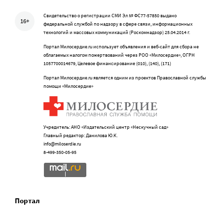
Свидетельство о регистрации СМИ Эл № ФС77-57850 выдано
16+
федеральной службой по надзору в сфере связи, информационных
технологий и массовых коммуникаций (Роскомнадзор) 25.04.2014 г.
Портал Милосердие.ru использует объявления и веб-сайт для сбора не
облагаемых налогом пожертвований через РОО «Милосердие», ОГРН
1057700014679, Целевое финансирование (010), (140), (171)
Портал Милосердие.ru является одним из проектов Православной службы
помощи «Милосердие»
Учредитель: АНО «Издательский центр «Нескучный сад»
Главный редактор: Данилова Ю.К.
info@miloserdie.ru
8-499-350-05-95
Портал