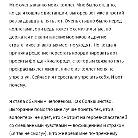
Мне очень жалко моих коллег. Мне было стыдно,
когда я сошла с дистанции, выгорев вот уже в третий
раз за двадцать пять лет. Очень стыдно было перед
коллегами, они ведь тоже не семижильные, но
держатся и с капитанских мостиков и других
стратегически важных мест не уходят. Но когда я
приняла решение перестать координировать арт-
проекты фонда «Кислород», с которым связано пять
прекрасных лет жизни, никто из коллег меня не
упрекнул. Сейчас и я перестала упрекать себя. И вот
почему.
Я стала обычным человеком. Как большинство.
Выгорание помогло мне лучше понять тех, кто в
волонтеры не идет, кто смотрит на героев-спасателей
со смешанными чувствами — восхищением и страхом
(«я так не смогу»). В то же время мне по-прежнему