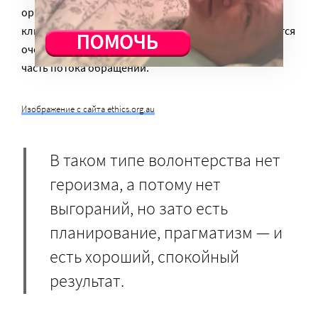
организацией бумаг. В цюрихской университетской
клинике есть дни, когда в регистратуру выстраивается
очередь. Тогда регистратор-волонтер берет на себя
часть потока обращений.
Изображение с сайта ethics.org.au
В таком типе волонтерства нет
героизма, а потому нет
выгораний, но зато есть
планирование, прагматизм — и
есть хороший, спокойный
результат.