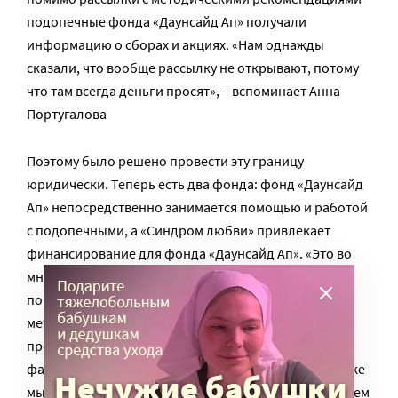
подопечные фонда «Даунсайд Ап» получали
информацию о сборах и акциях. «Нам однажды
сказали, что вообще рассылку не открывают, потому
что там всегда деньги просят», – вспоминает Анна
Португалова
Поэтому было решено провести эту границу
юридически. Теперь есть два фонда: фонд «Даунсайд
Ап» непосредственно занимается помощью и работой
с подопечными, а «Синдром любви» привлекает
финансирование для фонда «Даунсайд Ап». «Это во
многом сняло напряжение и противоречия. Все
понимают, что вот отсюда мы получаем рассылку с
методологией, а вот отсюда придет письмо с
предложением о пожертвовании или участии в
фандрайзинговой акции. Причем ко второй рассылке
мы подключаем подопечных не сразу, а не раньше чем