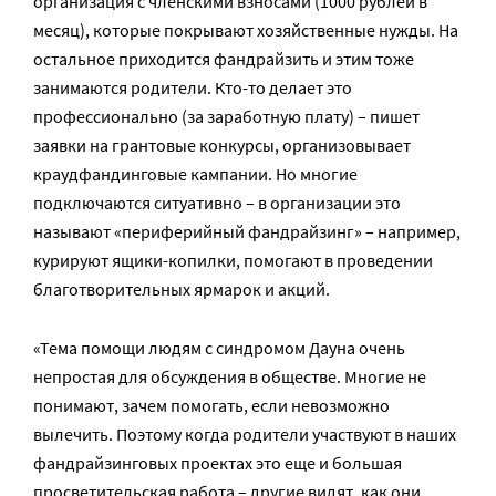
организация с членскими взносами (1000 рублей в
месяц), которые покрывают хозяйственные нужды. На
остальное приходится фандрайзить и этим тоже
занимаются родители. Кто-то делает это
профессионально (за заработную плату) – пишет
заявки на грантовые конкурсы, организовывает
краудфандинговые кампании. Но многие
подключаются ситуативно – в организации это
называют «периферийный фандрайзинг» – например,
курируют ящики-копилки, помогают в проведении
благотворительных ярмарок и акций.
«Тема помощи людям с синдромом Дауна очень
непростая для обсуждения в обществе. Многие не
понимают, зачем помогать, если невозможно
вылечить. Поэтому когда родители участвуют в наших
фандрайзинговых проектах это еще и большая
просветительская работа – другие видят, как они