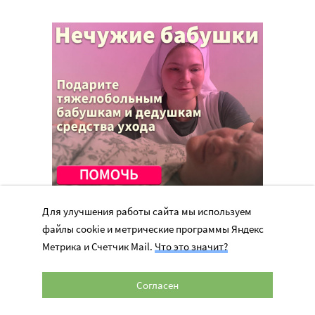
Для улучшения работы сайта мы используем
файлы cookie и метрические программы Яндекс
Метрика и Счетчик Mail.
Что это значит?
Согласен
Перепечатка материалов сайта в интернете возможна только при
наличии активной гиперссылки на оригинал материала на сайте