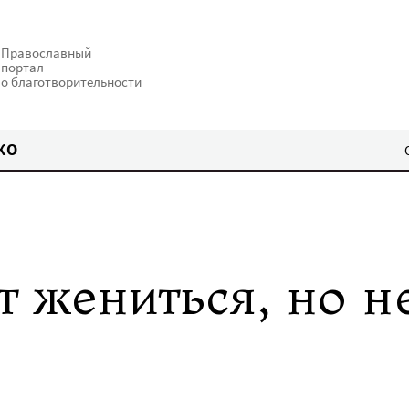
Православный
портал
о благотворительности
КО
т жениться, но н