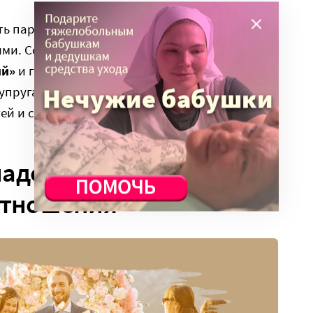
сть пары, которые чаще и активнее других
ми. Социологи назвали этот навык
ий»
и говорят, что он может стать очень
упругами, может помочь сохранить брак в
й и сделать его более продуктивным.
адо не в меня или в
 отношения