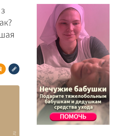
из
ак?
ошая