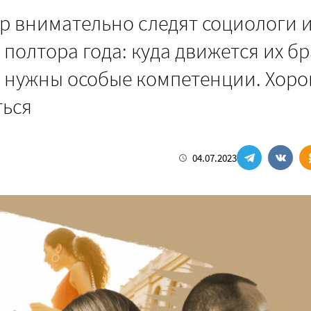
ар внимательно следят социологи 
полтора года: куда движется их бр
е нужны особые компетенции. Хор
ться
04.07.2023