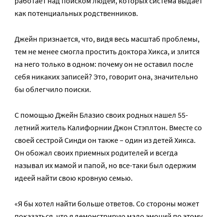
работает над поиском людей, которых система выдает
как потенциальных родственников.
Джейн признается, что, видя весь масштаб проблемы,
тем не менее смогла простить доктора Хикса, и злится
на него только в одном: почему он не оставил после
себя никаких записей? Это, говорит она, значительно
бы облегчило поиски.
С помощью Джейн Блазио своих родных нашел 55-
летний житель Калифорнии Джон Стэплтон. Вместе со
своей сестрой Синди он также – один из детей Хикса.
Он обожал своих приемных родителей и всегда
называл их мамой и папой, но все-таки был одержим
идеей найти свою кровную семью.
«Я бы хотел найти больше ответов. Со стороны может
показаться, что я демонстрирую мало эмоций по этому