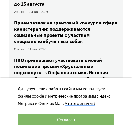
до 25 августа
25 июн. - 25 авг. 2026
Прием заявок на грантовый конкурс в сфере
канистерапии: поддерживаются
социальные проекты с участием
специально обученных собак
6 июл. - 31 авг. 2026
НКО приглашают участвовать в новой
номинации премии «Хрустальный
подсолнух» – «Орфанная семья. История
успеха». Заявки принимают до 8 сентября
8 июл. - 8 сен. 2026
Для улучшения работы сайта мы используем
файлы cookie и метрические программы Яндекс
Прием заявок на конкурс проектов помощи
сиротам и детям в трудной жизненной
Метрика и Счетчик Mail.
Что это значит?
ситуации — до 31 августа
1 авг. - 31 авг. 2026
Согласен
«Форум Доноров» проведет практикум