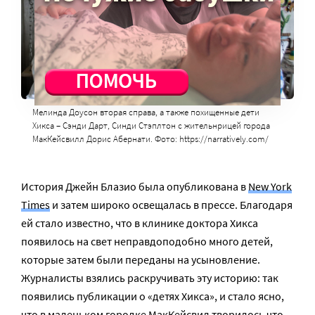
Мелинда Доусон вторая справа, а также похищенные дети
Хикса – Сэнди Дарт, Синди Стэплтон с жительнрицей города
МакКейсвилл Дорис Абернати. Фото: https://narratively.com/
История Джейн Блазио была опубликована в
New York
Times
и затем широко освещалась в прессе. Благодаря
ей стало известно, что в клинике доктора Хикса
появилось на свет неправдоподобно много детей,
которые затем были переданы на усыновление.
Журналисты взялись раскручивать эту историю: так
появились публикации о «детях Хикса», и стало ясно,
что в маленьком городке МакКейсвил творилось что-