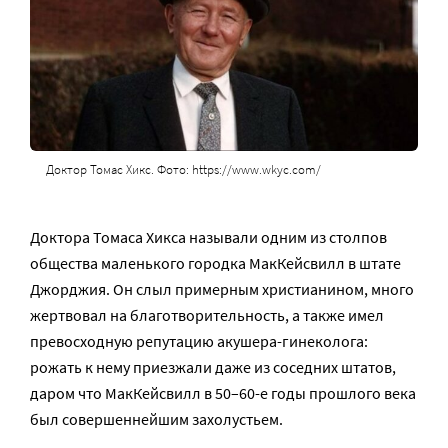
Доктор Томас Хикс. Фото: https://www.wkyc.com/
Доктора Томаса Хикса называли одним из столпов
общества маленького городка МакКейсвилл в штате
Джорджия. Он слыл примерным христианином, много
жертвовал на благотворительность, а также имел
превосходную репутацию акушера-гинеколога:
рожать к нему приезжали даже из соседних штатов,
даром что МакКейсвилл в 50–60-е годы прошлого века
был совершеннейшим захолустьем.