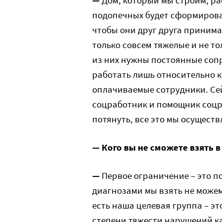
—
Дом, который мы строим, ра
подопечных будет сформирован
чтобы они друг друга принима
только совсем тяжелые и не т
из них нужны постоянные соп
работать лишь относительно к
оплачиваемые сотрудники. Сей
соцработник и помощник соцра
потянуть, все это мы осущест
— Кого вы не сможете взять 
—
Первое ограничение – это п
диагнозами мы взять не можем.
есть наша целевая группа – это
степени тяжести нарушений ка