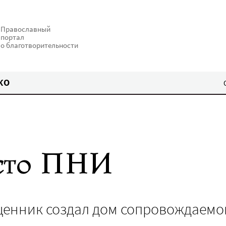
Православный
портал
о благотворительности
КО
есто ПНИ
щенник создал дом сопровождаемо