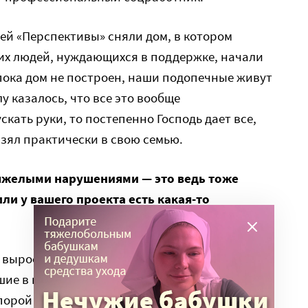
ей «Перспективы» сняли дом, в котором
их людей, нуждающихся в поддержке, начали
 пока дом не построен, наши подопечные живут
 казалось, что все это вообще
скать руки, то постепенно Господь дает все,
взял практически в свою семью.
яжелыми нарушениями — это ведь тоже
ли у вашего проекта есть какая-то
 выросших в семьях. Но у нас бывают и люди,
е в интернате, то есть опыта жизни в семье
порой неуютно – ведь вне семьи человек не