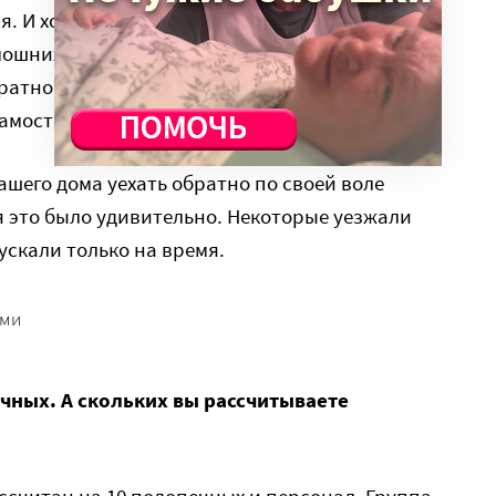
я. И хотя в интернате люди испытывают
мошних условий себя уже не видят, потому
ратно. Для них здесь слишком тихо, слишком
самостоятельно.
ашего дома уехать обратно по своей воле
я это было удивительно. Некоторые уезжали
ускали только на время.
ыми
ечных. А скольких вы рассчитываете