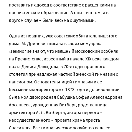
поставить их доход в соответствие с расценками на
пречистенское образование. А они – и в том, и в
другом случае – были весьма ощутимыми.
Одна из поздних, уже советских обитательниц этого
дома, М. Дриневич писала в своих мемуарах:
«Немногие знают, что изящный московский особняк
на Пречистенке, известный в начале XIX века как дом
поэта Дениса Давыдова, в 70-е годы прошлого
столетия принадлежал частной женской гимназии с
пансионом. Основательницей гимназии и ее
бессменным директором с 1873 года и до революции
была моя двоюродная бабушка Софья Александровна
Арсеньева, урожденная Витберг, родственница
архитектора А. Л. Витберга, автора первого –
неосуществленного – проекта храма Христа
Спасителя. Все гимназическое хозяйство вела ее