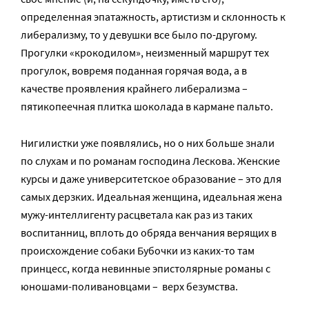
определенная эпатажность, артистизм и склонность к
либерализму, то у девушки все было по-другому.
Прогулки «крокодилом», неизменный маршрут тех
прогулок, вовремя поданная горячая вода, а в
качестве проявления крайнего либерализма –
пятикопеечная плитка шоколада в кармане пальто.
Нигилистки уже появлялись, но о них больше знали
по слухам и по романам господина Лескова. Женские
курсы и даже университетское образование – это для
самых дерзких. Идеальная женщина, идеальная жена
мужу-интеллигенту расцветала как раз из таких
воспитанниц, вплоть до обряда венчания верящих в
происхождение собаки Бубочки из каких-то там
принцесс, когда невинные эпистолярные романы с
юношами-поливановцами – верх безумства.