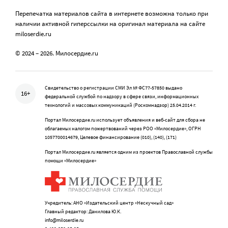
Перепечатка материалов сайта в интернете возможна только при
наличии активной гиперссылки на оригинал материала на сайте
miloserdie.ru
© 2024 – 2026. Милосердие.ru
Свидетельство о регистрации СМИ Эл № ФС77-57850 выдано
16+
федеральной службой по надзору в сфере связи, информационных
технологий и массовых коммуникаций (Роскомнадзор) 25.04.2014 г.
Портал Милосердие.ru использует объявления и веб-сайт для сбора не
облагаемых налогом пожертвований через РОО «Милосердие», ОГРН
1057700014679, Целевое финансирование (010), (140), (171)
Портал Милосердие.ru является одним из проектов Православной службы
помощи «Милосердие»
Учредитель: АНО «Издательский центр «Нескучный сад»
Главный редактор: Данилова Ю.К.
info@miloserdie.ru