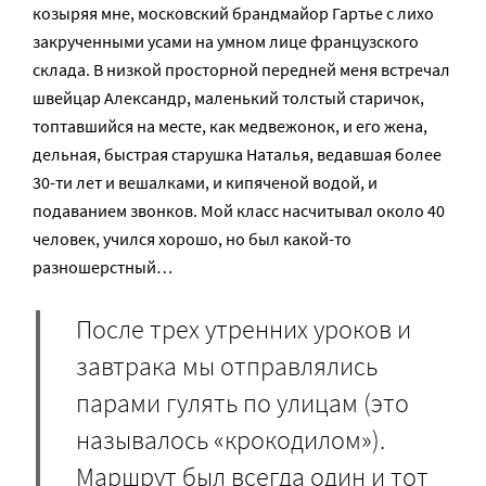
козыряя мне, московский брандмайор Гартье с лихо
закрученными усами на умном лице французского
склада. В низкой просторной передней меня встречал
швейцар Александр, маленький толстый старичок,
топтавшийся на месте, как медвежонок, и его жена,
дельная, быстрая старушка Наталья, ведавшая более
30-ти лет и вешалками, и кипяченой водой, и
подаванием звонков. Мой класс насчитывал около 40
человек, учился хорошо, но был какой-то
разношерстный…
После трех утренних уроков и
завтрака мы отправлялись
парами гулять по улицам (это
называлось «крокодилом»).
Маршрут был всегда один и тот