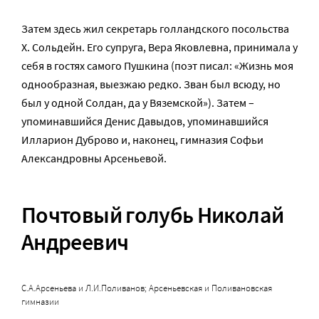
Затем здесь жил секретарь голландского посольства
Х. Сольдейн. Его супруга, Вера Яковлевна, принимала у
себя в гостях самого Пушкина (поэт писал: «Жизнь моя
однообразная, выезжаю редко. Зван был всюду, но
был у одной Солдан, да у Вяземской»). Затем –
упоминавшийся Денис Давыдов, упоминавшийся
Илларион Дуброво и, наконец, гимназия Софьи
Александровны Арсеньевой.
Почтовый голубь Николай
Андреевич
С.А.Арсеньева и Л.И.Поливанов; Арсеньевская и Поливановская
гимназии