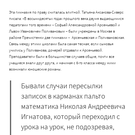
Эта гимназия по праву считалась элитной. Татьяна Аксакова-Сиверс
писала: «В восьмидесятых годах прошлого века двумя выдающимися
педагогами того времени – Софьей Александровной Арсеньевой и
Львом Ивановичем Поливановым – были учреждены в Москве в
районе Пречистенки две гимназии – Арсеньевская и Поливановская.
Связь между этими школами была самая тесная; если сыновья
учились у Поливанова, дочерей отдавали к Арсеньевой.
Преподаватели были в большинстве случаев общие, почти все
учащиеся знали друг друга, и начиная с 6-го класса между ними
возникали юношеские романы.
Бывали случаи пересылки
записок в карманах пальто
математика Николая Андреевича
Игнатова, который переходил с
урока на урок, не подозревая,