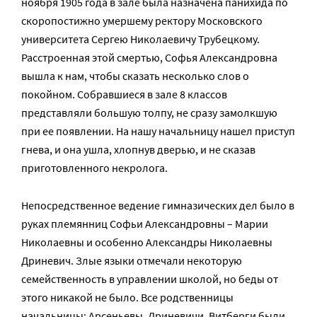
ноября 1905 года в зале была назначена панихида по
скоропостижно умершему ректору Московского
университета Сергею Николаевичу Трубецкому.
Расстроенная этой смертью, Софья Александровна
вышла к нам, чтобы сказать несколько слов о
покойном. Собравшиеся в зале 8 классов
представляли большую толпу, не сразу замолкшую
при ее появлении. На нашу начальницу нашел приступ
гнева, и она ушла, хлопнув дверью, и не сказав
приготовленного некролога.
Непосредственное ведение гимназических дел было в
руках племянниц Софьи Александровны – Марии
Николаевны и особенно Александры Николаевны
Дриневич. Злые языки отмечали некоторую
семейственность в управлении школой, но беды от
этого никакой не было. Все родственницы
начальницы: Арсеньевы, Дриневичи, Витберги были