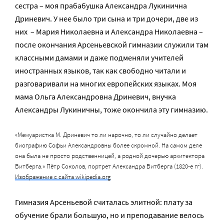
сестра – моя прабабушка Александра Лукинична
Дриневич. У нее было три сына и три дочери, две из
них – Мария Николаевна и Александра Николаевна –
после окончания Арсеньевской гимназии служили там
классными дамами и даже подменяли учителей
иностранных языков, так как свободно читали и
разговаривали на многих европейских языках. Моя
мама Ольга Александровна Дриневич, внучка
Александры Лукиничны, тоже окончила эту гимназию.
«Мемуаристка М. Дриневич то ли нарочно, то ли случайно делает
биографию Софьи Александровны более скромной. На самом деле
она была не просто родственницей, а родной дочерью архитектора
Витберга.» Пётр Соколов, портрет Александра Витберга (1820-е гг).
Изображение с сайта wikipedia.org
Гимназия Арсеньевой считалась элитной: плату за
обучение брали большую, но и преподавание велось