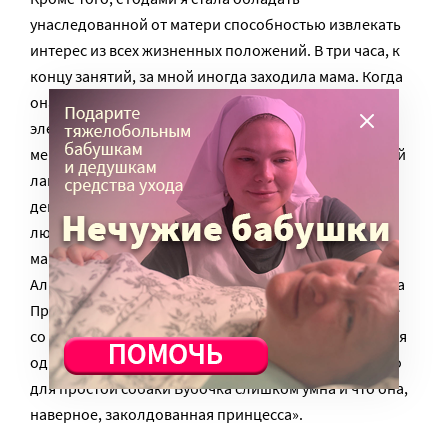
унаследованной от матери способностью извлекать
интерес из всех жизненных положений. В три часа, к
концу занятий, за мной иногда заходила мама. Когда
она, в коротенькой каракулевой жакетке, такая
элегантная и не похожая на других мамаш, ожидая
меня, стояла внизу лестницы, по которой мы шумной
лавиной спускались после звонка, я видела, что все
девочки смотрят на нее с нескрываемым
любопытством. Еще больший интерес возбуждала
мама, когда с ней была охотничья собака Альфа.
Альфа или, как я ее называла, Бубочка, появилась на
Пречистенском бульваре маленьким щенком вместе
со мною и прожила 12 лет как член семьи. И мама, и я
одинаково ее любили, причем выражали мысль, что
для простой собаки Бубочка слишком умна и что она,
наверное, заколдованная принцесса».