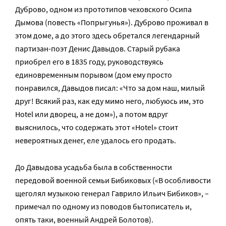
Дуброво, одном из прототипов чеховского Осипа
Дымова (повесть «Попрыгунья»). Дуброво проживал в
этом доме, а до этого здесь обретался легендарный
партизан-поэт Денис Давыдов. Старый рубака
приобрел его в 1835 году, руководствуясь
единовременным порывом (дом ему просто
понравился, Давыдов писал: «Что за дом наш, милый
друг! Всякий раз, как еду мимо него, любуюсь им, это
Hotel или дворец, а не дом»), а потом вдруг
выяснилось, что содержать этот «Hotel» стоит
невероятных денег, еле удалось его продать.
До Давыдова усадьба была в собственности
передовой военной семьи Бибиковых («В особливости
щеголял музыкою генерал Гаврило Ильич Бибиков», –
примечал по одному из поводов бытописатель и,
опять таки, военный Андрей Болотов).