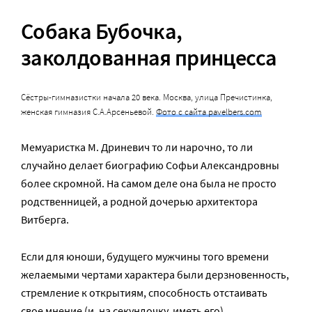
Собака Бубочка,
заколдованная принцесса
Сёстры-гимназистки начала 20 века. Москва, улица Пречистинка,
женская гимназия С.А.Арсеньевой.
Фото с сайта pavelbers.com
Мемуаристка М. Дриневич то ли нарочно, то ли
случайно делает биографию Софьи Александровны
более скромной. На самом деле она была не просто
родственницей, а родной дочерью архитектора
Витберга.
Если для юноши, будущего мужчины того времени
желаемыми чертами характера были дерзновенность,
стремление к открытиям, способность отстаивать
свое мнение (и, на секундочку, иметь его),