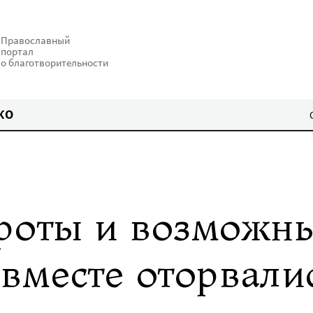
Православный
портал
о благотворительности
КО
роты и возможн
вместе оторвали