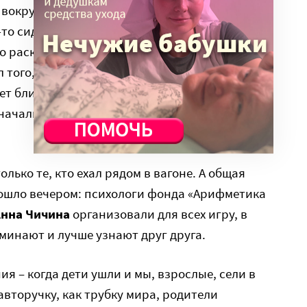
вокруг. Со взрослыми дети вели себя по-
-то сидел с наушниками в ушах, кто-то,
 раскован. 9-летний Руслан знакомился со
л того, кто рядом. Классическое проявление
ет близкого взрослого. Сев со мной в автобус,
 начали обсуждать меняющиеся картинки за
лько те, кто ехал рядом в вагоне. А общая
шло вечером: психологи фонда «Арифметика
Анна Чичина
организовали для всех игру, в
минают и лучше узнают друг друга.
ия – когда дети ушли и мы, взрослые, сели в
авторучку, как трубку мира, родители