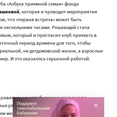
луба «Азбука приемной семьи» фонда
ашковой
, которая и проводит мероприятия
ом, что «первая встреча» может быть
ся несколькими часами. Решающей стала
вым, который и пригласил клуб приехать в
таточный период времени для того, чтобы
 реальной, не детдомовской жизни, а взрослые
мир. И это оказалось серьезной работой.
правились на автобусную экскурсию по
ных улицах, где сохранены старинные
ом монастыре, в Казанском кремле. Ребята с