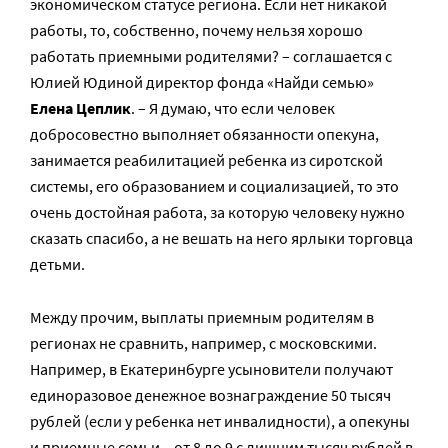
экономическом статусе региона. Если нет никакой
работы, то, собственно, почему нельзя хорошо
работать приемными родителями? – соглашается с
Юлией Юдиной директор фонда «Найди семью»
Елена Цеплик
. – Я думаю, что если человек
добросовестно выполняет обязанности опекуна,
занимается реабилитацией ребенка из сиротской
системы, его образованием и социализацией, то это
очень достойная работа, за которую человеку нужно
сказать спасибо, а не вешать на него ярлыки торговца
детьми.
Между прочим, выплаты приемным родителям в
регионах не сравнить, например, с московскими.
Например, в Екатеринбурге усыновители получают
единоразовое денежное вознаграждение 50 тысяч
рублей (если у ребенка нет инвалидности), а опекуны
и приемные семьи – от 8 до 9 с лишним тысяч рублей в