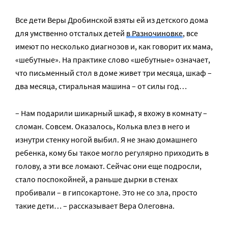
Все дети Веры Дробинской взяты ей из детского дома
для умственно отсталых детей
в Разночиновке
, все
имеют по несколько диагнозов и, как говорит их мама,
«шебутные». На практике слово «шебутные» означает,
что письменный стол в доме живет три месяца, шкаф –
два месяца, стиральная машина – от силы год…
– Нам подарили шикарный шкаф, я вхожу в комнату –
сломан. Совсем. Оказалось, Колька влез в него и
изнутри стенку ногой выбил. Я не знаю домашнего
ребенка, кому бы такое могло регулярно приходить в
голову, а эти все ломают. Сейчас они еще подросли,
стало поспокойней, а раньше дырки в стенах
пробивали – в гипсокартоне. Это не со зла, просто
такие дети… – рассказывает Вера Олеговна.