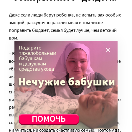
Даже если люди берут ребенка, не испытывая особых
эмоций, рассудочно рассчитывая в том числе
поправить бюджет, семья будет лучше, чем детский
дом.
– В любом случае индивидуальное семейное
воспитание и внимание для ребенка лучше. Обычные
«биологические» родители тоже не все сплошь
академики, не все сильно озабочены пятерками в
школе или ранним развитием, или высокими
спортивными достижениями своих чад, – говорит
директор фонда «Найди семью» Елена Цеплик. – Зато
ребенок точно будет несчастен в детдоме, а после
выпуска почти с гарантией пополнит армию
социально неблагополучных: не сможет ни работать,
ни учиться, ни создать счастливую семью. Поэтому да,