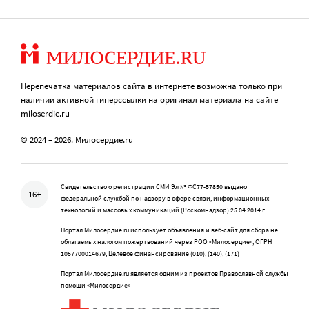
Перепечатка материалов сайта в интернете возможна только при
наличии активной гиперссылки на оригинал материала на сайте
miloserdie.ru
© 2024 – 2026. Милосердие.ru
Свидетельство о регистрации СМИ Эл № ФС77-57850 выдано
16+
федеральной службой по надзору в сфере связи, информационных
технологий и массовых коммуникаций (Роскомнадзор) 25.04.2014 г.
Портал Милосердие.ru использует объявления и веб-сайт для сбора не
облагаемых налогом пожертвований через РОО «Милосердие», ОГРН
1057700014679, Целевое финансирование (010), (140), (171)
Портал Милосердие.ru является одним из проектов Православной службы
помощи «Милосердие»