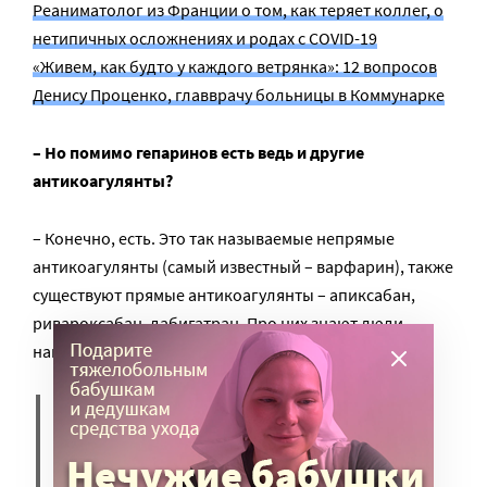
Реаниматолог из Франции о том, как теряет коллег, о
нетипичных осложнениях и родах с COVID-19
«Живем, как будто у каждого ветрянка»: 12 вопросов
Денису Проценко, главврачу больницы в Коммунарке
– Но помимо гепаринов есть ведь и другие
антикоагулянты?
– Конечно, есть. Это так называемые непрямые
антикоагулянты (самый известный – варфарин), также
существуют прямые антикоагулянты – апиксабан,
ривароксабан, дабигатран. Про них знают люди,
например, с мерцательной аритмией.
Применение этих лекарств,
наверное, самый спорный