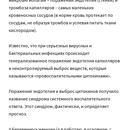
микроангиопатий – поражений эндотелия (стенки) и
тромбоза капилляров – самых маленьких
кровеносных сосудов (в норме кровь протекает по
сосудам, не образуя тромбов и успевая питать ткани
кислородом).
Известно, что при серьезных вирусных и
бактериальных инфекциях происходит
генерализованное поражение эндотелия капилляров
и неконтролируемый выброс веществ, которые
называются «провоспалительными цитокинами».
Поражение эндотелия и выброс цитокинов получило
название синдрома системного воспалительного
ответа. Этот синдром, фактически, и определяет
прогноз.
У беременных женщин (а я работаю, в основном, с