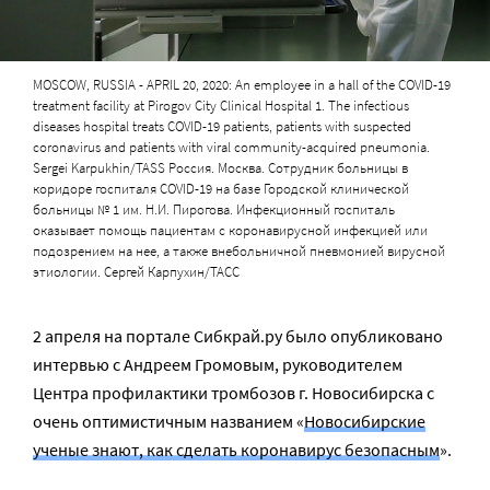
MOSCOW, RUSSIA - APRIL 20, 2020: An employee in a hall of the COVID-19
treatment facility at Pirogov City Clinical Hospital 1. The infectious
diseases hospital treats COVID-19 patients, patients with suspected
coronavirus and patients with viral community-acquired pneumonia.
Sergei Karpukhin/TASS Россия. Москва. Сотрудник больницы в
коридоре госпиталя COVID-19 на базе Городской клинической
больницы № 1 им. Н.И. Пирогова. Инфекционный госпиталь
оказывает помощь пациентам c коронавирусной инфекцией или
подозрением на нее, а также внебольничной пневмонией вирусной
этиологии. Сергей Карпухин/ТАСС
2 апреля на портале Сибкрай.ру было опубликовано
интервью с Андреем Громовым, руководителем
Центра профилактики тромбозов г. Новосибирска с
очень оптимистичным названием «
Новосибирские
ученые знают, как сделать коронавирус безопасным
».