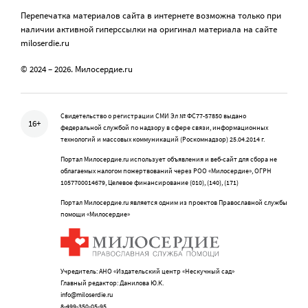
Перепечатка материалов сайта в интернете возможна только при
наличии активной гиперссылки на оригинал материала на сайте
miloserdie.ru
© 2024 – 2026. Милосердие.ru
Свидетельство о регистрации СМИ Эл № ФС77-57850 выдано
16+
федеральной службой по надзору в сфере связи, информационных
технологий и массовых коммуникаций (Роскомнадзор) 25.04.2014 г.
Портал Милосердие.ru использует объявления и веб-сайт для сбора не
облагаемых налогом пожертвований через РОО «Милосердие», ОГРН
1057700014679, Целевое финансирование (010), (140), (171)
Портал Милосердие.ru является одним из проектов Православной службы
помощи «Милосердие»
Учредитель: АНО «Издательский центр «Нескучный сад»
Главный редактор: Данилова Ю.К.
info@miloserdie.ru
8-499-350-05-95