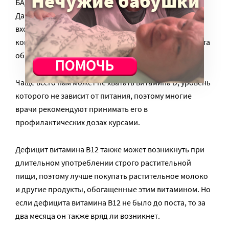
БАДы, чтобы предотвратить это. Однако, по словам
Дарьи Мошаревой, недостатка витаминов, которые
входят в состав обычных поливитаминных
комплексов, у людей в наших широтах во время поста
обычно не возникает.
Чаще всего нам может не хватать витамина D, уровень
которого не зависит от питания, поэтому многие
врачи рекомендуют принимать его в
профилактических дозах курсами.
Дефицит витамина В12 также может возникнуть при
длительном употреблении строго растительной
пищи, поэтому лучше покупать растительное молоко
и другие продукты, обогащенные этим витамином. Но
если дефицита витамина B12 не было до поста, то за
два месяца он также вряд ли возникнет.