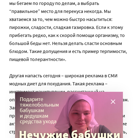
мы бегаем по городу по делам, а выбрать
“правильное” место для перекуса некогда. Мы
хватаемся за то, чем можно быстро насытиться:
пирожки, сладости, сладкая газировка. Если к этому
прибегать редко, как к скорой помощи организму, то
большой беды нет. Нельзя делать сласти основным
блюдом. Такие допущения и есть пример терпимости,
пищевой толерантности».
Другая напасть сегодня – широкая реклама в СМИ
модных диет для похудания. Такая реклама –
инструмент манипуляции, рассчитанный на
определенный психотип людей, склонных к неврозам.
Зависимые люди, чаще женщины, нужны
производителям продуктов питания и биологически
активных добавок. Они вгоняют «жертву» в состояние
стресса и безнадежности, пропагандируя стройность,