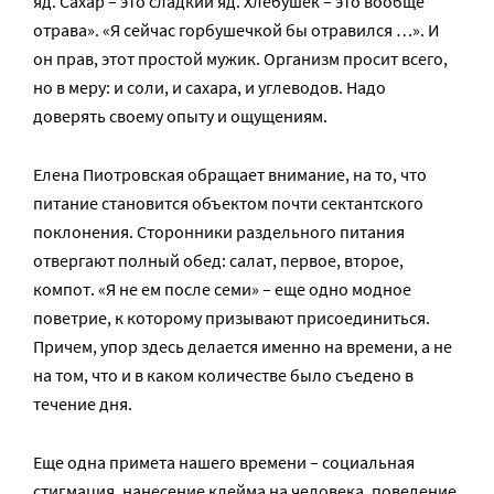
яд. Сахар – это сладкий яд. Хлебушек – это вообще
отрава». «Я сейчас горбушечкой бы отравился …». И
он прав, этот простой мужик. Организм просит всего,
но в меру: и соли, и сахара, и углеводов. Надо
доверять своему опыту и ощущениям.
Елена Пиотровская обращает внимание, на то, что
питание становится объектом почти сектантского
поклонения. Сторонники раздельного питания
отвергают полный обед: салат, первое, второе,
компот. «Я не ем после семи» – еще одно модное
поветрие, к которому призывают присоединиться.
Причем, упор здесь делается именно на времени, а не
на том, что и в каком количестве было съедено в
течение дня.
Еще одна примета нашего времени – социальная
стигмация, нанесение клейма на человека, поведение