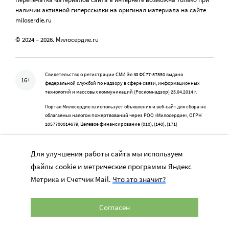
наличии активной гиперссылки на оригинал материала на сайте
miloserdie.ru
© 2024 – 2026. Милосердие.ru
Свидетельство о регистрации СМИ Эл № ФС77-57850 выдано
16+
федеральной службой по надзору в сфере связи, информационных
технологий и массовых коммуникаций (Роскомнадзор) 25.04.2014 г.
Портал Милосердие.ru использует объявления и веб-сайт для сбора не
облагаемых налогом пожертвований через РОО «Милосердие», ОГРН
1057700014679, Целевое финансирование (010), (140), (171)
Портал Милосердие.ru является одним из проектов Православной службы
помощи «Милосердие»
Для улучшения работы сайта мы используем
файлы cookie и метрические программы Яндекс
Метрика и Счетчик Mail.
Что это значит?
Учредитель: АНО «Издательский центр «Нескучный сад»
Главный редактор: Данилова Ю.К.
Согласен
info@miloserdie.ru
8-499-350-05-95