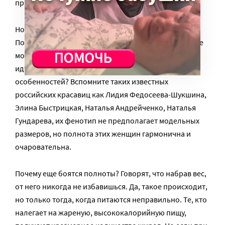
привлекательность, личный и карьерный успех.
Но всех нельзя причесать под одну гребенку.
Подумайте, зачем вам худеть? Никто, кроме врача, не
может сказать, что у вас началось ожирение. Зачем
идти против наследственности и национальных
особенностей? Вспомните таких известных
российских красавиц как Лидия Федосеева-Шукшина,
Элина Быстрицкая, Наталья Андрейченко, Наталья
Гундарева, их фенотип не предполагает модельных
размеров, но полнота этих женщин гармонична и
очаровательна.
Почему еще боятся полноты? Говорят, что набрав вес,
от него никогда не избавишься. Да, такое происходит,
но только тогда, когда питаются неправильно. Те, кто
налегает на жареную, высококалорийную пищу,