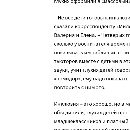
глухих оформили в «массовый» 
– Не все дети готовы к инклюзи
сказали корреспонденту «Мило
Валерия и Елена. – Четверых г
сколько у воспитателя времен
показывать им таблички, если
тьюторов вместе с детьми в эт
звуки, учит глухих детей гово
«помидор», ему надо показать 
повторить с ним это.
Инклюзия – это хорошо, но в м
объединили, глухих детей про
младшеклассников и платный д
по два класса в одной комнате