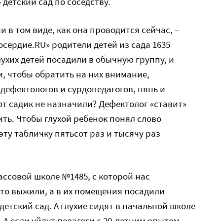
детский сад по соседству.
и в том виде, как она проводится сейчас, –
сердие.RU» родители детей из сада 1635
лухих детей посадили в обычную группу, и
и, чтобы обратить на них внимание,
 дефектологов и сурдопедагогов, нянь и
от садик не назначили? Дефектолог «ставит»
рить. Чтобы глухой ребенок понял слово
эту табличку пятьсот раз и тысячу раз
ассовой школе №1485, с которой нас
сто выжили, а в их помещения посадили
етский сад. А глухие сидят в начальной школе
. А если уйдут педагоги с 20-летним опытом,