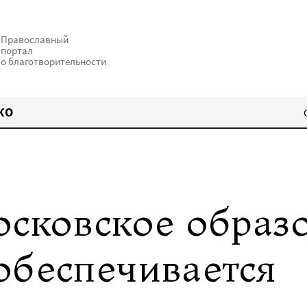
Православный
портал
о благотворительности
КО
осковское образ
обеспечивается