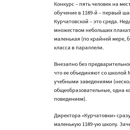
Конкурс – пять человек на мес
обучение в 1189-й – первый ша
Курчатовской – это среда. Не
множеством небольших плакати
маленькая (по крайней мере, б
класса в параллели.
Внезапно без предварительног
что ее объединяют со школой №
учебными заведениями (нескол
общеобразовательные, одна к
поведением).
Директора «Курчатовки» сраз
маленькую 1189-ую школу. Зач