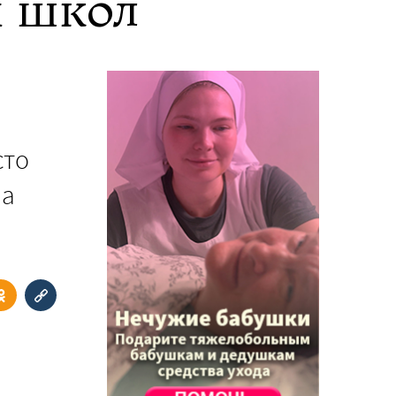
 школ
сто
 а