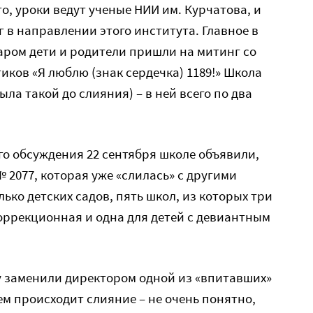
то, уроки ведут ученые НИИ им. Курчатова, и
г в направлении этого института. Главное в
даром дети и родители пришли на митинг со
ков «Я люблю (знак сердечка) 1189!» Школа
ыла такой до слияния) – в ней всего по два
о обсуждения 22 сентября школе объявили,
 2077, которая уже «слилась» с другими
ько детских садов, пять школ, из которых три
оррекционная и одна для детей с девиантным
у заменили директором одной из «впитавших»
ем происходит слияние – не очень понятно,