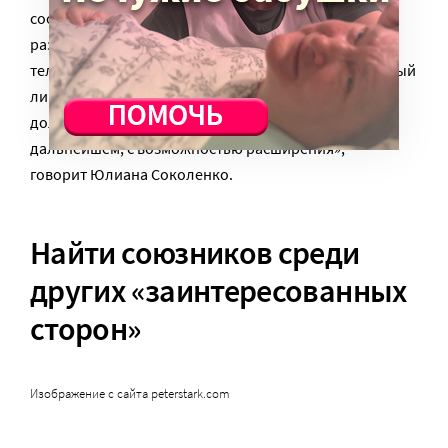
соответствии со своей специализацией: скажем,
развивать цифровую грамотность с
телекоммуникационными компаниями, а финансовый
ликбез – с банками. «Проекты должны быть
долгосрочными, с перспективой, с точками роста в
дальнейшем, с возможностью расширения», —
говорит Юлиана Соколенко.
Найти союзников среди
других «заинтересованных
сторон»
Изображение с сайта peterstark.com