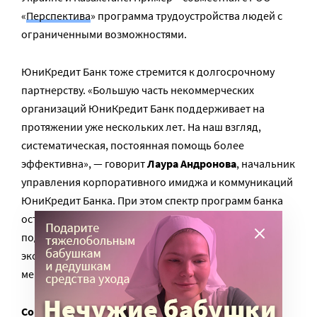
«
Перспектива
» программа трудоустройства людей с
ограниченными возможностями.
ЮниКредит Банк тоже стремится к долгосрочному
партнерству. «Большую часть некоммерческих
организаций ЮниКредит Банк поддерживает на
протяжении уже нескольких лет. На наш взгляд,
систематическая, постоянная помощь более
эффективна», — говорит
Лаура Андронова
, начальник
управления корпоративного имиджа и коммуникаций
ЮниКредит Банка. При этом спектр программ банка
остается широким: помощь больным детям,
поддержка людей с ОВЗ, забота о пожилых людях,
экологические проекты, проведение волонтерских
мероприятий.
Совет
. НКО нужно не только выбирать партнеров в