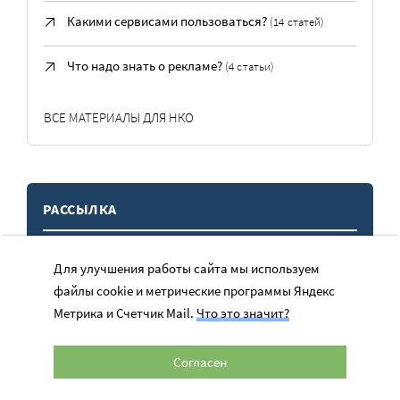
Какими сервисами пользоваться?
(14 статей)
Что надо знать о рекламе?
(4 статьи)
ВСЕ МАТЕРИАЛЫ ДЛЯ НКО
РАССЫЛКА
Профессиональные новости, советы, интервью каждый
Для улучшения работы сайта мы используем
месяц в вашем почтовом ящике
файлы cookie и метрические программы Яндекс
Метрика и Счетчик Mail.
Что это значит?
Согласен