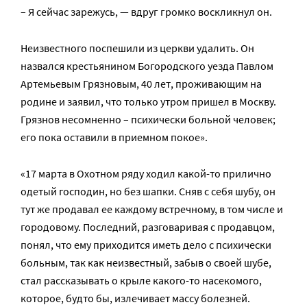
– Я сейчас зарежусь, — вдруг громко воскликнул он.
Неизвестного поспешили из церкви удалить. Он
назвался крестьянином Богородского уезда Павлом
Артемьевым Грязновым, 40 лет, проживающим на
родине и заявил, что только утром пришел в Москву.
Грязнов несомненно – психически больной человек;
его пока оставили в приемном покое».
«17 марта в Охотном ряду ходил какой-то прилично
одетый господин, но без шапки. Сняв с себя шубу, он
тут же продавал ее каждому встречному, в том числе и
городовому. Последний, разговаривая с продавцом,
понял, что ему приходится иметь дело с психически
больным, так как неизвестный, забыв о своей шубе,
стал рассказывать о крыле какого-то насекомого,
которое, будто бы, излечивает массу болезней.