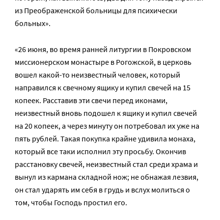
из Преображенской больницы для психически
больных».
«26 июня, во время ранней литургии в Покровском
миссионерском монастыре в Рогожской, в церковь
вошел какой-то неизвестный человек, который
направился к свечному ящику и купил свечей на 15
копеек. Расставив эти свечи перед иконами,
неизвестный вновь подошел к ящику и купил свечей
на 20 копеек, а через минуту он потребовал их уже на
пять рублей. Такая покупка крайне удивила монаха,
который все таки исполнил эту просьбу. Окончив
расстановку свечей, неизвестный стал среди храма и
вынул из кармана складной нож; не обнажая лезвия,
он стал ударять им себя в грудь и вслух молиться о
том, чтобы Господь простил его.