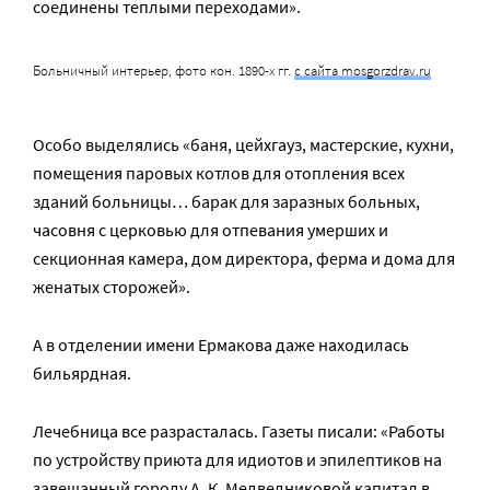
соединены теплыми переходами».
Больничный интерьер, фото кон. 1890-х гг.
с сайта mosgorzdrav.ru
Особо выделялись «баня, цейхгауз, мастерские, кухни,
помещения паровых котлов для отопления всех
зданий больницы… барак для заразных больных,
часовня с церковью для отпевания умерших и
секционная камера, дом директора, ферма и дома для
женатых сторожей».
А в отделении имени Ермакова даже находилась
бильярдная.
Лечебница все разрасталась. Газеты писали: «Работы
по устройству приюта для идиотов и эпилептиков на
завещанный городу А. К. Медведниковой капитал в