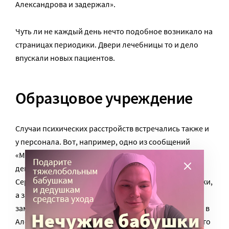
Александрова и задержал».
Чуть ли не каждый день нечто подобное возникало на
страницах периодики. Двери лечебницы то и дело
впускали новых пациентов.
Образцовое учреждение
Случаи психических расстройств встречались также и
у персонала. Вот, например, одно из сообщений
«Московского листка»: «13 сентября какие-то две
девушки пришли в трактир Попова на Большой
Серпуховской улице, спросили себе рябиновой водки,
а затем выпили вместе с ней раствор […], что было
замечено, и отравившиеся немедленно отправлены в
Александровскую больницу московского купеческого