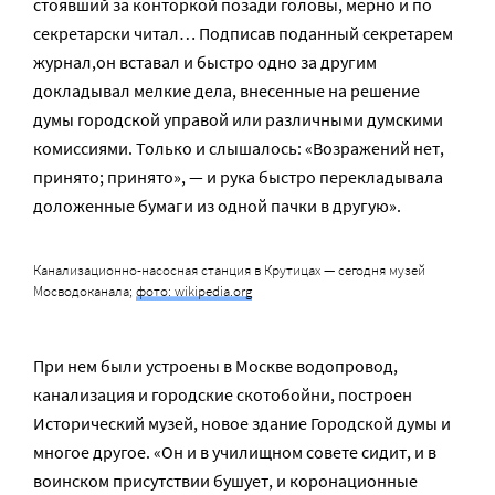
стоявший за конторкой позади головы, мерно и по
секретарски читал… Подписав поданный секретарем
журнал,он вставал и быстро одно за другим
докладывал мелкие дела, внесенные на решение
думы городской управой или различными думскими
комиссиями. Только и слышалось: «Возражений нет,
принято; принято», — и рука быстро перекладывала
доложенные бумаги из одной пачки в другую».
Канализационно-насосная станция в Крутицах — сегодня музей
Мосводоканала;
фото: wikipedia.org
При нем были устроены в Москве водопровод,
канализация и городские скотобойни, построен
Исторический музей, новое здание Городской думы и
многое другое. «Он и в училищном совете сидит, и в
воинском присутствии бушует, и коронационные