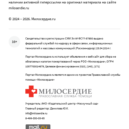
наличии активной гиперссылки на оригинал материала на сайте
miloserdie.ru
© 2024 – 2026. Милосердие.ru
Свидетельство о регистрации СМИ Эл № ФС77-57850 выдано
16+
федеральной службой по надзору в сфере связи, информационных
технологий и массовых коммуникаций (Роскомнадзор) 25.04.2014 г.
Портал Милосердие.ru использует объявления и веб-сайт для сбора не
облагаемых налогом пожертвований через РОО «Милосердие», ОГРН
1057700014679, Целевое финансирование (010), (140), (171)
Портал Милосердие.ru является одним из проектов Православной службы
помощи «Милосердие»
Учредитель: АНО «Издательский центр «Нескучный сад»
Главный редактор: Данилова Ю.К.
info@miloserdie.ru
8-499-350-05-95