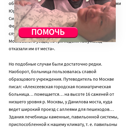
общества, где они назвались крестьянскими девицами
Юрьевского уезда Анастасиею Максимовой
Синюхиной, 18 лет и Клинского уезда Федосьей
Федосеевой, 18 лет, при чем объяснили, что они
служили сиделками на даче Канатчикова, 5 стана
Московского уезда, но три недели тому назад
отказали им от места».
Но подобные случаи были достаточно редки.
Наоборот, больница пользовалась славой
образцового учреждения. Путеводитель по Москве
писал: «Алексеевская городская психиатрическая
больница… помещается… на высоте 16 саженей от
низшего уровня р. Москвы, у Данилова моста, куда
ведет широкий проезд с аллеями для пешеходов…
Здания лечебницы каменные, павильонной системы,
приспособленной к нашему климату, т. е. павильоны