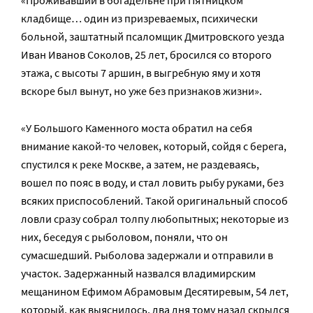
кладбище… один из призреваемых, психически
больной, заштатный псаломщик Дмитровского уезда
Иван Иванов Соколов, 25 лет, бросился со второго
этажа, с высоты 7 аршин, в выгребную яму и хотя
вскоре был вынут, но уже без признаков жизни».
«У Большого Каменного моста обратил на себя
внимание какой-то человек, который, сойдя с берега,
спустился к реке Москве, а затем, не раздеваясь,
вошел по пояс в воду, и стал ловить рыбу руками, без
всяких приспособлений. Такой оригинальный способ
ловли сразу собрал толпу любопытных; некоторые из
них, беседуя с рыболовом, поняли, что он
сумасшедший. Рыболова задержали и отправили в
участок. Задержанный назвался владимирским
мещанином Ефимом Абрамовым Десятиревым, 54 лет,
который, как выяснилось, два дня тому назад скрылся