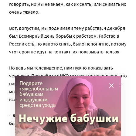
говорить, но мы не знаем, как их снять, или снимать их
очень тяжело.
Вот, допустим, мы поднимали тему рабства, 4 декабря
был Всемирный день борьбы с рабством. Рабство в
России есть, но как это снять, было непонятно, потому
что герои не идут на контакт, их показывать нельзя.
Но ведь мы телевидение, нам нужно показывать
человека. При работе с НКО мы сразу оговариваем, что
нам нужно для раскрытия темы. Таких случаев, когда
мы пытались поработать, но в чем-то не сошлись –
всего один или два.
– Какое развитие может быть у передач про
благотворительность?