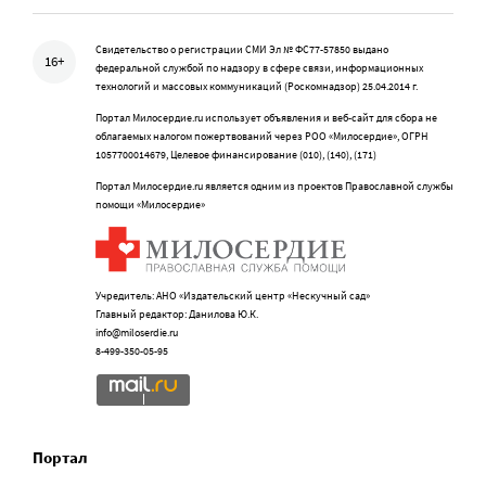
Свидетельство о регистрации СМИ Эл № ФС77-57850 выдано
16+
федеральной службой по надзору в сфере связи, информационных
технологий и массовых коммуникаций (Роскомнадзор) 25.04.2014 г.
Портал Милосердие.ru использует объявления и веб-сайт для сбора не
облагаемых налогом пожертвований через РОО «Милосердие», ОГРН
1057700014679, Целевое финансирование (010), (140), (171)
Портал Милосердие.ru является одним из проектов Православной службы
помощи «Милосердие»
Учредитель: АНО «Издательский центр «Нескучный сад»
Главный редактор: Данилова Ю.К.
info@miloserdie.ru
8-499-350-05-95
Портал