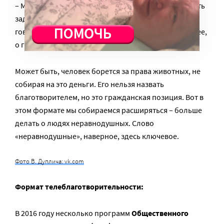
– Мы готовим обновление нашего формата, у нас есть
задумки, да. Собираемся развиваться. Но мы будем
говорить не только о благотворительности, а, скорее,
о гражданских инициативах.
Может быть, человек борется за права животных, не
собирая на это деньги. Его нельзя назвать
благотворителем, но это гражданская позиция. Вот в
этом формате мы собираемся расширяться – больше
делать о людях неравнодушных. Слово
«неравнодушные», наверное, здесь ключевое.
Фото В. Дуплича: vk.com
Формат телеблаготворительности:
В 2016 году несколько программ
Общественного