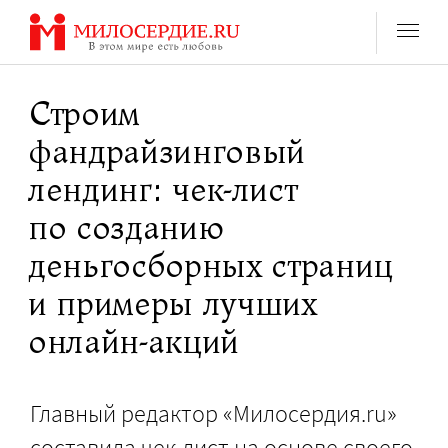
Перейти
к
содержанию
Строим
фандрайзинговый
лендинг: чек-лист
по созданию
деньгосборных страниц
и примеры лучших
онлайн-акций
Главный редактор «Милосердия.ru»
составила чек-лист на основе своего