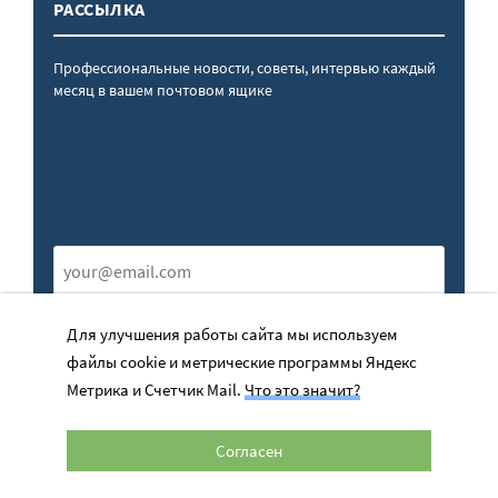
РАССЫЛКА
Профессиональные новости, советы, интервью каждый
месяц в вашем почтовом ящике
ПОДПИСАТЬСЯ
Для улучшения работы сайта мы используем
файлы cookie и метрические программы Яндекс
Отправляя форму, я даю
согласие
на обработку персональных
Метрика и Счетчик Mail.
Что это значит?
данных
Согласен