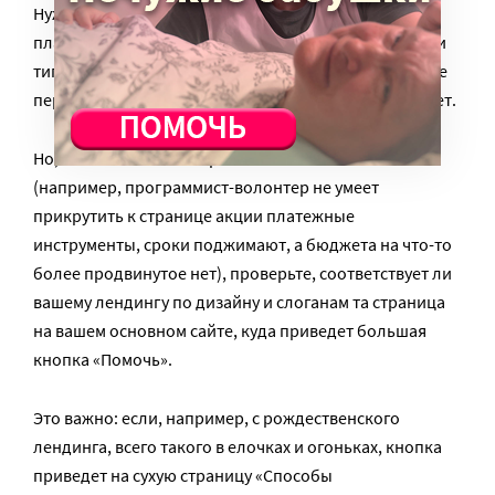
Нужно, чтобы прямо на вашем лендинге были
платежные инструменты (виджет с выбором суммы и
типа пожертвования и сбором адресов). Чем меньше
переходов, тем меньше риск, что жертвователь уйдет.
Но, если по каким-то причинам это невозможно
(например, программист-волонтер не умеет
прикрутить к странице акции платежные
инструменты, сроки поджимают, а бюджета на что-то
более продвинутое нет), проверьте, соответствует ли
вашему лендингу по дизайну и слоганам та страница
на вашем основном сайте, куда приведет большая
кнопка «Помочь».
Это важно: если, например, с рождественского
лендинга, всего такого в елочках и огоньках, кнопка
приведет на сухую страницу «Способы