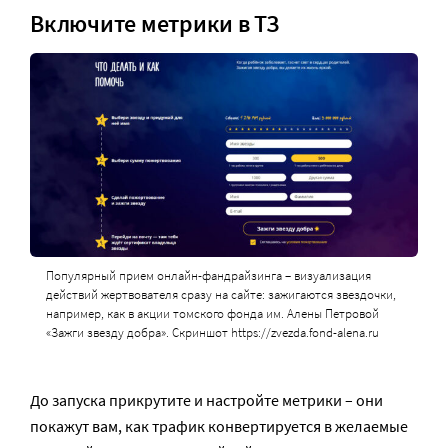
Включите метрики в ТЗ
Популярный прием онлайн-фандрайзинга – визуализация
действий жертвователя сразу на сайте: зажигаются звездочки,
например, как в акции томского фонда им. Алены Петровой
«Зажги звезду добра». Скриншот https://zvezda.fond-alena.ru
До запуска прикрутите и настройте метрики – они
покажут вам, как трафик конвертируется в желаемые