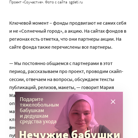
Проект «Соучастие». Фото с сайта sgdeti.ru
Ключевой момент – фонды продвигают не самих себя
и не «Солнечный город», а акцию. На сайтах фондов в
регионах есть отметка, что они партнеры акции. На
сайте фонда также перечислены все партнеры.
— Мы постоянно общаемся с партнерами в этот
период, рассказываем про проект, проводим скайп-
сессии, отвечаем на вопросы, обсуждаем тексты
публикаций, релизов, макеты, — говорит Мария
Малкина. — Мы составляем план проекта,
определяем, когда и какие текстовые и рекламные
материалы надо разместить, заполняем таблицу с
ключевыми моментами. Затем в этот же файл
вносится статистика по регионам, сколько было
публикаций в СМИ, откуда приходили люди, как