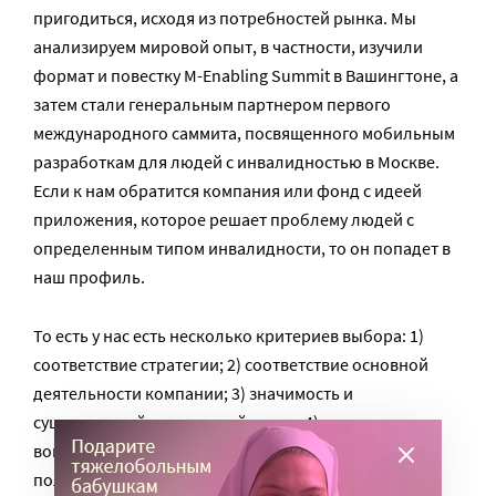
пригодиться, исходя из потребностей рынка. Мы
анализируем мировой опыт, в частности, изучили
формат и повестку M-Enabling Summit в Вашингтоне, а
затем стали генеральным партнером первого
международного саммита, посвященного мобильным
разработкам для людей с инвалидностью в Москве.
Если к нам обратится компания или фонд с идеей
приложения, которое решает проблему людей с
определенным типом инвалидности, то он попадет в
наш профиль.
То есть у нас есть несколько критериев выбора: 1)
соответствие стратегии; 2) соответствие основной
деятельности компании; 3) значимость и
существенный социальный вклад; 4) надежность и
вовлеченность партнера – готовность быть
полноценным участником процесса.