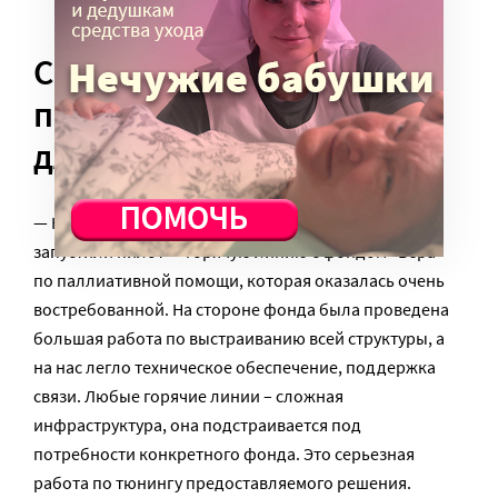
Системно оценить
проблему: горячая линия
для фонда «Вера»
— Кроме проекта с Liza Alert в прошлом году мы
запустили пилот — горячую линию с фондом «Вера»
по паллиативной помощи, которая оказалась очень
востребованной. На стороне фонда была проведена
большая работа по выстраиванию всей структуры, а
на нас легло техническое обеспечение, поддержка
связи. Любые горячие линии – сложная
инфраструктура, она подстраивается под
потребности конкретного фонда. Это серьезная
работа по тюнингу предоставляемого решения.