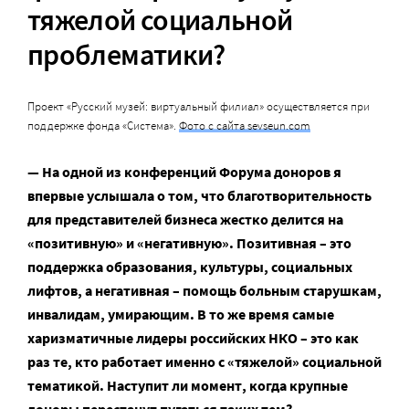
тяжелой социальной
проблематики?
Проект «Русский музей: виртуальный филиал» осуществляется при
поддержке фонда «Система».
Фото с сайта sevseun.com
— На одной из конференций Форума доноров я
впервые услышала о том, что благотворительность
для представителей бизнеса жестко делится на
«позитивную» и «негативную». Позитивная – это
поддержка образования, культуры, социальных
лифтов, а негативная – помощь больным старушкам,
инвалидам, умирающим. В то же время самые
харизматичные лидеры российских НКО – это как
раз те, кто работает именно с «тяжелой» социальной
тематикой. Наступит ли момент, когда крупные
доноры перестанут пугаться таких тем?