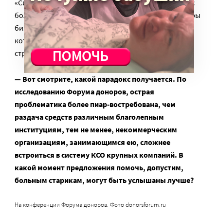
«Система», достаточно сложная задача, так как у нас
больше 20 компаний и совершенно различные сферы
бизнеса. Мы отдаем приоритет тем программам,
которые максимально работают на социальные
стратегии наших компаний.
— Вот смотрите, какой парадокс получается. По
исследованию Форума доноров, острая
проблематика более пиар-востребована, чем
раздача средств различным благолепным
институциям, тем не менее, некоммерческим
организациям, занимающимся ею, сложнее
встроиться в систему КСО крупных компаний. В
какой момент предложения помочь, допустим,
больным старикам, могут быть услышаны лучше?
На конференции Форума доноров. Фото donorsforum.ru