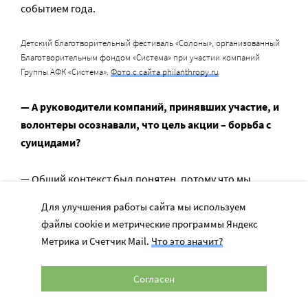
событием года.
Детский благотворительный фестиваль «Солоны», организованный
Благотворительным фондом «Система» при участии компаний
Группы АФК «Система».
Фото с сайта philanthropy.ru
— А руководители компаний, принявших участие, и
волонтеры осознавали, что цель акции – борьба с
суицидами?
— Общий контекст был понятен, потому что мы
проводили специальное обучение перед тем, как туда
Для улучшения работы сайта мы используем
поехать. Но я вам скажу честно, что при обосновании
файлы cookie и метрические программы Яндекс
того, почему мы едем именно в этот регион, мы все
Метрика и Счетчик Mail.
Что это значит?
равно изложили это как позитивную повестку. И мы
расширили цель — не только профилактика
Согласен
суицидов, но и в целом — повышение уровня
социального оптимизма в обществе, рост социальной