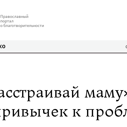
Православный
портал
о благотворительности
КО
асстраивай маму
привычек к про