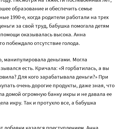
ошее образование и обеспечить семье
ые 1990-е, когда родители работали на трех
деньги за свой труд, бабушка помогала детям
й помощи оказывалась высока. Анна
то побеждало отсутствие голода.
о, манипулировала деньгами. Могла
азывался есть. Кричала: «Я горбатилась, а вы
готовила? Для кого зарабатывала деньги?» При
купать очень дорогие продукты, даже зная, что
сла домой огромную банку икры и не давала ее
ела икру. Так и протухло все, а бабушка
от добавки казался преступлением, Анна