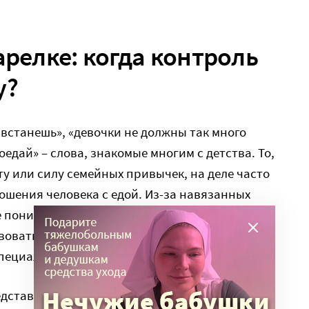
арелке: когда контроль
у?
е встанешь», «девочки не должны так много
оедай» – слова, знакомые многим с детства. То,
ту или силу семейных привычек, на деле часто
ошения человека с едой. Из-за навязанных
 понимать сигналы своего тела, а реакция
вовать себя «неправильным». Для такой
пециальный термин – пищевое насилие.
дставление, что пищевое насилие – это когда