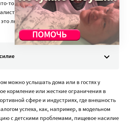
то-то есть, – объясняет Ольга Хафизова,
алист по коррекции пищевого поведения. – На
 это любое использование еды для того, чтобы
асилие
ом можно услышать дома или в гостях у
ое кормление или жесткие ограничения в
ортивной сфере и индустриях, где внешность
алогом успеха, как, например, в модельном
ацию с детскими проблемами, пищевое насилие
.