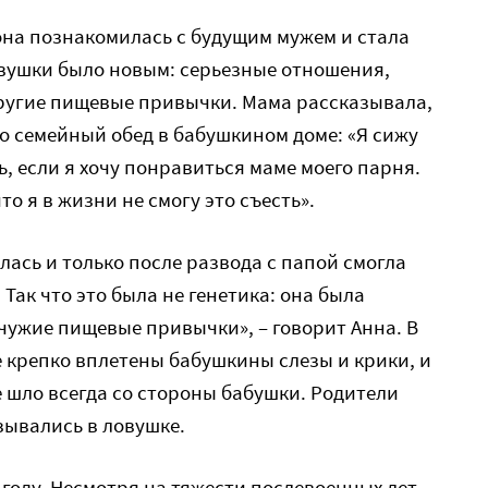
 она познакомилась с будущим мужем и стала
девушки было новым: серьезные отношения,
другие пищевые привычки. Мама рассказывала,
то семейный обед в бабушкином доме: «Я сижу
ь, если я хочу понравиться маме моего парня.
то я в жизни не смогу это съесть».
лась и только после развода с папой смогла
Так что это была не генетика: она была
 чужие пищевые привычки», – говорит Анна. В
е крепко вплетены бабушкины слезы и крики, и
 шло всегда со стороны бабушки. Родители
зывались в ловушке.
году. Несмотря на тяжести послевоенных лет,